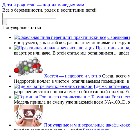
Дети и родители — портал молодых мам
Все о беременности, родах и воспитании детей
Популярные статьи
Сабельная 
инструмент, как и лобзик, располагает лезвиями с некруп
Практичная и на
квартире или даче. В этой статье мы остановимся ...
unde
Хостел — недорого и уютно
Среди всего 
Недорогой ночлег в чистом, отапливаемом помещении, в в
Где мы встречаем
разрешения этого вопроса нужен объективный подход. Есл
Терминал Fora и ег
Модель пришла на смену уже знакомой всем NA-1001D, это
Популярные и универсальные шкафы-лок