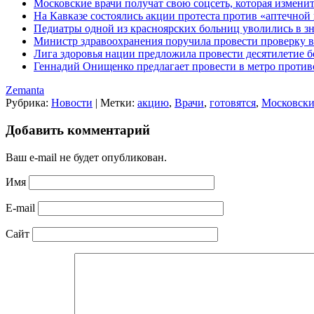
Московские врачи получат свою соцсеть, которая измени
На Кавказе состоялись акции протеста против «аптечной
Педиатры одной из красноярских больниц уволились в зн
Министр здравоохранения поручила провести проверку в 
Лига здоровья нации предложила провести десятилетие б
Геннадий Онищенко предлагает провести в метро прот
Zemanta
Рубрика:
Новости
|
Метки:
акцию
,
Врачи
,
готовятся
,
Московски
Добавить комментарий
Ваш e-mail не будет опубликован.
Имя
E-mail
Сайт