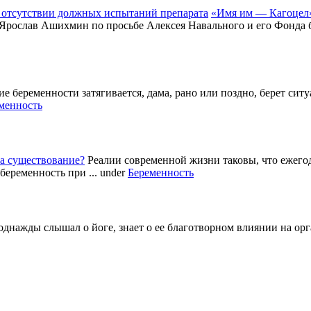
«Имя им — Кагоцел»
 Ярослав Ашихмин по просьбе Алексея Навального и его Фонда б
е беременности затягивается, дама, рано или поздно, берет си
менность
а существование?
Реалии современной жизни таковы, что ежег
беременность при ...
under
Беременность
однажды слышал о йоге, знает о ее благотворном влиянии на ор