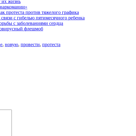
т их жизнь
 наркомании»
ак протеста против тяжелого графика
связи с гибелью пятимесячного ребенка
орьбы с заболеваниями сердца
ивовирусный флешмоб
е
,
новую
,
провести
,
протеста