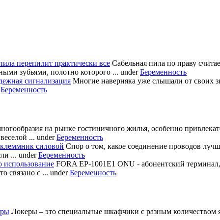
пила перепилит практически все
Сабельная пила по праву счита
ными зубьями, полотно которого ...
under
Беременность
дежная сигнализация
Многие наверняка уже слышали от своих з
r
Беременность
многообразия на рынке гостиничного жилья, особенно привлека
еселой ...
under
Беременность
 клеммник силовой
Спор о том, какое соединение проводов лучш
и ...
under
Беременность
о использование
FORA EP-1001E1 ONU - абонентский терминал
 связано с ...
under
Беременность
еры
Локеры – это специальные шкафчики с разным количеством яч