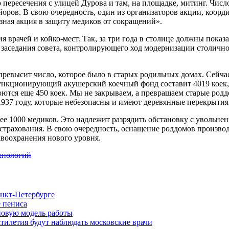
 пересечения с
улицей Дурова и там, на площадке, митинг. Числ
оров. В свою очередность, один из организаторов акции, коор
зная акция в защиту медиков от сокращений».
я врачей и койко-мест. Так, за три года в столице должны пока
го заседания совета, контролирующего ход модернизации столич
 превысит число, которое было в старых родильных домах. Сейча
ункционирующий акушерский коечный фонд составит 4019 коек, в 
ются еще 450 коек. Мы не закрываем, а превращаем старые род
937 году, которые небезопасны и имеют деревянные перекрытия»
е 1000 медиков. Это надлежит разрядить обстановку с увольнен
 страхования. В свою очередность, оснащение роддомов производ
воохранения нового уровня.
ехнологий
нкт-Петербурге
 пениса
новую модель работы
тилетия будут наблюдать московские врачи