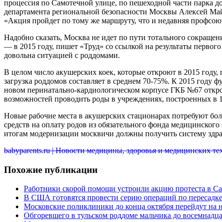
процессия по Самотечной улице, по пешеходной части парка до
департамента региональной безопасности Москвы Алексей Май
«Акция пройдет по тому же маршруту, что и недавняя профсою
Надобно сказать, Москва не идет по пути тотального сокращени
— в 2015 году, пишет «Труд» со ссылкой на результаты перво
довольна ситуацией с роддомами.
В целом число акушерских коек, которые откроют в 2015 году,
загрузка роддомов составляет в среднем 70-75%. К 2015 году ф
новом перинатально-кардиологическом корпусе ГКБ №67 откро
возможностей проводить роды в учреждениях, построенных в 1
Новые рабочие места в акушерских стационарах потребуют боле
средств на оплату родов из обязательного фонда медицинского
итогам модернизации москвичи должны получить систему здра
babyparents.ru | Новости медицины, здоровья и медицинских т
Похожие публикации
Работники скорой помощи устроили акцию протеста в Са
В США готовятся провести серию операций по пересадке
Московские поликлиники до конца октября перейдут на 
Обгоревшего в тульском роддоме мальчика до восемнадца