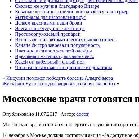
СИП-панели идеально подходят для строительства домов
Сколько же мужчин благодарно Виагре
Кованые лестницы отлично вписываются в интерьер
Материалы для изготовления бус
Делаем красивыми наши брови
Элегантные чугунные лестницы
Противоопухолевый препарат
Использование автоматических выключателей
Канапе быстро завоевали популярность
Платья как символ женской одежды
Идеальный материал для салона авто
Какой он кабельный теплый пол
Что нам показывают опционные индикаторы
«
Инсулин поможет победить болезнь Альцгеймера
Жить одному опасно для здоровья, говорят эксперты
»
Московские врачи готовятся 
Опубликовано
11.07.2017
|
Автор:
doctor
Московские врачи готовятся прочертить новую акцию протеста
14 декабря в Москве должна состояться акция «За доступное 