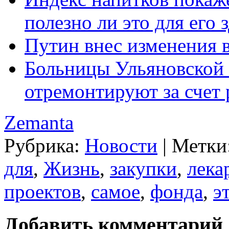
полезно ли это для его 
Путин внес изменения 
Больницы Ульяновской 
отремонтируют за счет 
Zemanta
Рубрика:
Новости
|
Метки
для
,
Жизнь
,
закупки
,
лека
проектов
,
самое
,
фонда
,
э
Добавить комментарий