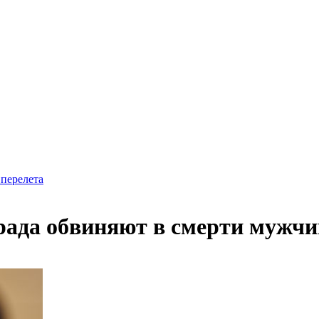
 перелета
града обвиняют в смерти мужч