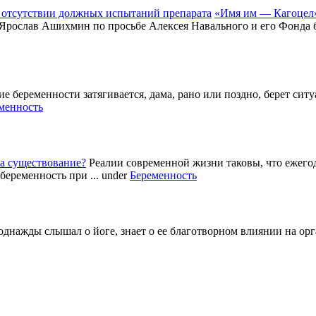
«Имя им — Кагоцел»
 Ярослав Ашихмин по просьбе Алексея Навального и его Фонда б
е беременности затягивается, дама, рано или поздно, берет си
менность
а существование?
Реалии современной жизни таковы, что ежег
беременность при ...
under
Беременность
однажды слышал о йоге, знает о ее благотворном влиянии на ор