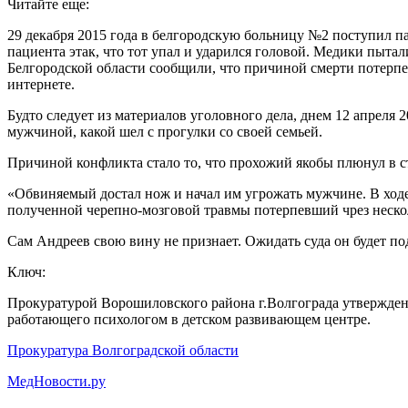
Читайте еще:
29 декабря 2015 года в белгородскую больницу №2 поступил па
пациента этак, что тот упал и ударился головой. Медики пыта
Белгородской области сообщили, что причиной смерти потерпев
интернете.
Будто следует из материалов уголовного дела, днем 12 апрел
мужчиной, какой шел с прогулки со своей семьей.
Причиной конфликта стало то, что прохожий якобы плюнул в 
«Обвиняемый достал нож и начал им угрожать мужчине. В ходе
полученной черепно-мозговой травмы потерпевший чрез нескол
Сам Андреев свою вину не признает. Ожидать суда он будет по
Ключ:
Прокуратурой Ворошиловского района г.Волгограда утверждено
работающего психологом в детском развивающем центре.
Прокуратура Волгоградской области
МедНовости.ру