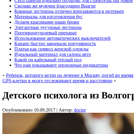
СИП-панели идеально подходят для строительства домов
Сколько же мужчин благодарно Виагре
Кованые лестницы отлично вписываются в интерьер
Материалы для изготовления бус
Делаем красивыми наши брови
Элегантные чугунные лестницы
Противоопухолевый препарат
Использование автоматических выключателей
Канапе быстро завоевали популярность
Платья как символ женской одежды
Идеальный материал для салона авто
Какой он кабельный теплый пол
Что нам показывают опционные индикаторы
«
Ребенок, которого везли на лечение в Москву, погиб во время
GPS-клетки в мозге отслеживают время и расстояние
»
Детского психолога из Волго
Опубликовано
10.09.2017
|
Автор:
doctor