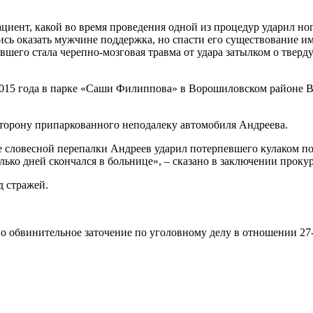
циент, какой во время проведения одной из процедур ударил ног
лись оказать мужчине поддержка, но спасти его существование 
шего стала черепно-мозговая травма от удара затылком о тверд
я 2015 года в парке «Саши Филиппова» в Ворошиловском районе 
сторону припаркованного неподалеку автомобиля Андреева.
 словесной перепалки Андреев ударил потерпевшего кулаком по г
ько дней скончался в больнице», – сказано в заключении проку
д стражей.
 обвинительное заточение по уголовному делу в отношении 27-