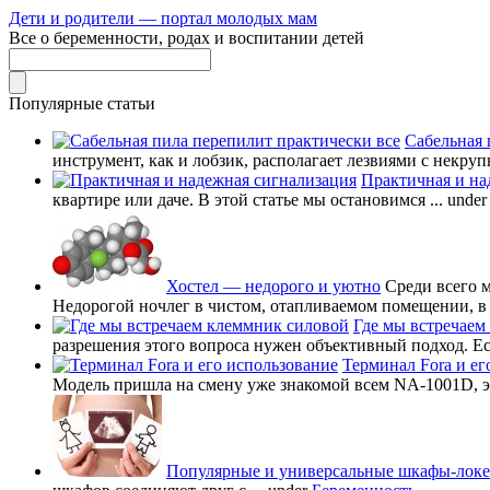
Дети и родители — портал молодых мам
Все о беременности, родах и воспитании детей
Популярные статьи
Сабельная 
инструмент, как и лобзик, располагает лезвиями с некруп
Практичная и на
квартире или даче. В этой статье мы остановимся ...
unde
Хостел — недорого и уютно
Среди всего 
Недорогой ночлег в чистом, отапливаемом помещении, в в
Где мы встречаем
разрешения этого вопроса нужен объективный подход. Есл
Терминал Fora и ег
Модель пришла на смену уже знакомой всем NA-1001D, это
Популярные и универсальные шкафы-лок