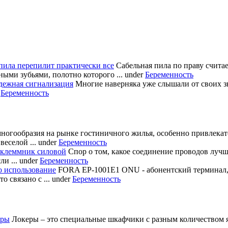
пила перепилит практически все
Сабельная пила по праву счита
ными зубьями, полотно которого ...
under
Беременность
дежная сигнализация
Многие наверняка уже слышали от своих з
r
Беременность
многообразия на рынке гостиничного жилья, особенно привлека
еселой ...
under
Беременность
 клеммник силовой
Спор о том, какое соединение проводов лучш
и ...
under
Беременность
о использование
FORA EP-1001E1 ONU - абонентский терминал
 связано с ...
under
Беременность
еры
Локеры – это специальные шкафчики с разным количеством яч