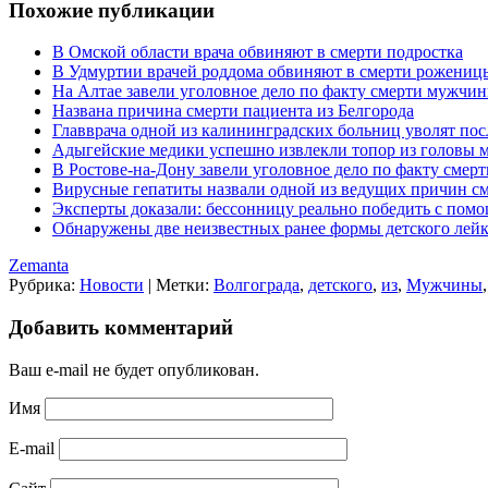
Похожие публикации
В Омской области врача обвиняют в смерти подростка
В Удмуртии врачей роддома обвиняют в смерти рожениц
На Алтае завели уголовное дело по факту смерти мужчи
Названа причина смерти пациента из Белгорода
Главврача одной из калининградских больниц уволят пос
Адыгейские медики успешно извлекли топор из головы
В Ростове-на-Дону завели уголовное дело по факту смер
Вирусные гепатиты назвали одной из ведущих причин см
Эксперты доказали: бессонницу реально победить с пом
Обнаружены две неизвестных ранее формы детского лейк
Zemanta
Рубрика:
Новости
|
Метки:
Волгограда
,
детского
,
из
,
Мужчины
Добавить комментарий
Ваш e-mail не будет опубликован.
Имя
E-mail