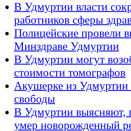
В Удмуртии власти сокр
работников сферы здра
Полицейские провели в
Минздраве Удмуртии
В Удмуртии могут возо
стоимости томографов
Акушерке из Удмуртии 
свободы
В Удмуртии выясняют, 
умер новорожденный р