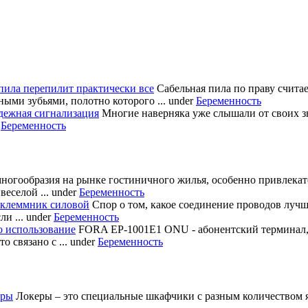
пила перепилит практически все
Сабельная пила по праву счита
ными зубьями, полотно которого ...
under
Беременность
дежная сигнализация
Многие наверняка уже слышали от своих з
r
Беременность
многообразия на рынке гостиничного жилья, особенно привлека
еселой ...
under
Беременность
 клеммник силовой
Спор о том, какое соединение проводов лучш
и ...
under
Беременность
о использование
FORA EP-1001E1 ONU - абонентский терминал
 связано с ...
under
Беременность
еры
Локеры – это специальные шкафчики с разным количеством яч