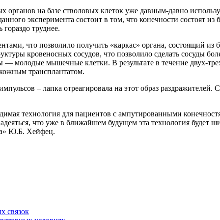
 органов на базе стволовых клеток уже давным-давно использ
анного эксперимента состоит в том, что конечности состоят из б
 гораздо труднее.
нтами, что позволило получить «каркас» органа, состоящий из б
уктуры кровеносных сосудов, что позволило сделать сосуды боле
 — молодые мышечные клетки. В результате в течение двух-тр
 кожным трансплантатом.
пульсов – лапка отреагировала на этот образ раздражителей. 
одимая технология для пациентов с ампутированными конечнос
адеяться, что уже в ближайшем будущем эта технология будет ши
а» Ю.Б. Хейфец.
х связок