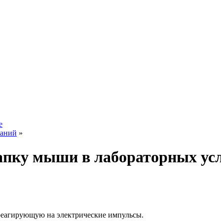
е
ваний
»
апку мыши в лабораторных усл
еагирующую на электрические импульсы.