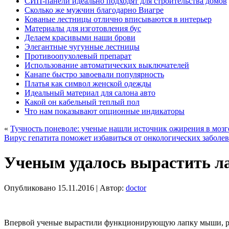
СИП-панели идеально подходят для строительства домов
Сколько же мужчин благодарно Виагре
Кованые лестницы отлично вписываются в интерьер
Материалы для изготовления бус
Делаем красивыми наши брови
Элегантные чугунные лестницы
Противоопухолевый препарат
Использование автоматических выключателей
Канапе быстро завоевали популярность
Платья как символ женской одежды
Идеальный материал для салона авто
Какой он кабельный теплый пол
Что нам показывают опционные индикаторы
«
Тучность поневоле: ученые нашли источник ожирения в мозг
Вирус гепатита поможет избавиться от онкологических заболе
Ученым удалось вырастить л
Опубликовано
15.11.2016
|
Автор:
doctor
Впервой ученые вырастили функционирующую лапку мыши, р