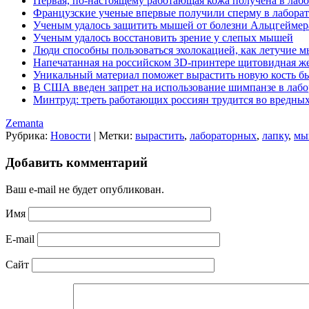
Первая, по-настоящему работающая кожа получена в лаб
Французские ученые впервые получили сперму в лабора
Ученым удалось защитить мышей от болезни Альцгеймер
Ученым удалось восстановить зрение у слепых мышей
Люди способны пользоваться эхолокацией, как летучие 
Напечатанная на российском 3D-принтере щитовидная ж
Уникальный материал поможет вырастить новую кость б
В США введен запрет на использование шимпанзе в лаб
Минтруд: треть работающих россиян трудится во вредны
Zemanta
Рубрика:
Новости
|
Метки:
вырастить
,
лабораторных
,
лапку
,
мы
Добавить комментарий
Ваш e-mail не будет опубликован.
Имя
E-mail
Сайт