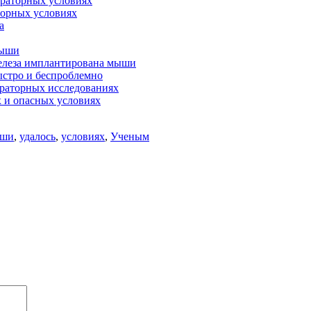
ораторных условиях
торных условиях
а
мыши
елеза имплантирована мыши
ыстро и беспроблемно
ораторных исследованиях
х и опасных условиях
ши
,
удалось
,
условиях
,
Ученым