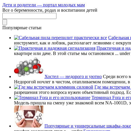
Дети и родители — портал молодых мам
Все о беременности, родах и воспитании детей
Популярные статьи
Сабельная 
инструмент, как и лобзик, располагает лезвиями с некруп
Практичная и на
квартире или даче. В этой статье мы остановимся ...
unde
Хостел — недорого и уютно
Среди всего 
Недорогой ночлег в чистом, отапливаемом помещении, в в
Где мы встречаем
разрешения этого вопроса нужен объективный подход. Есл
Терминал Fora и ег
Модель пришла на смену уже знакомой всем NA-1001D, это
Популярные и универсальные шкафы-лок