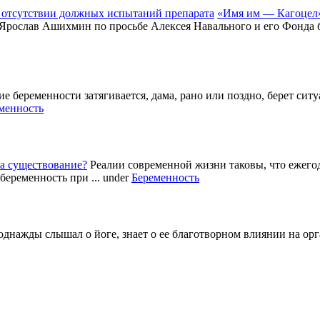
«Имя им — Кагоцел»
 Ярослав Ашихмин по просьбе Алексея Навального и его Фонда б
е беременности затягивается, дама, рано или поздно, берет си
менность
а существование?
Реалии современной жизни таковы, что ежег
беременность при ...
under
Беременность
однажды слышал о йоге, знает о ее благотворном влиянии на ор