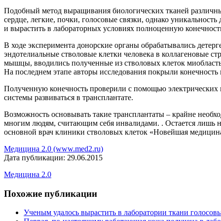
Подобный метод выращивания биологических тканей различных
сердце, легкие, почки, голосовые связки,
однако уникальность д
и вырастить в лабораторных условиях полноценную конечность
В ходе эксперимента донорские органы обрабатывались детерге
эндотелиальные стволовые клетки человека в коллагеновые стр
мышцы, вводились полученные из стволовых клеток миобласты
На последнем этапе авторы исследования покрыли конечность
Полученную конечность проверили с помощью электрических им
системы развиваться в трансплантате.
Возможность основывать такие трансплантаты – крайне необх
многим людям, считающим себя инвалидами. . Остается лишь н
основной врач клиники стволовых клеток «Новейшая медицин
Медицина 2.0 (www.med2.ru)
Дата публикации: 29.06.2015
Медицина 2.0
Похожие публикации
Ученым удалось вырастить в лаборатории ткани голосовы