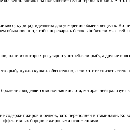
е косвенно влияют на повышение тестостерона в крови. А этот
ое мясо, курица), идеальны для ускорения обмена веществ. Во-п
ем обыкновенно, чтобы переварить белок. Любители мяса сейчас 
в, одни из которых регулярно употребляли рыбу, а другие вовсе
 что рыбу нужно кушать обязательно, если хотите снизить степе
 брожения выделяется молочная кислота, которая нейтрализует 
не содержит жиров и белков, зато переполнен витаминами. Ко в
ых эффективных борцов с жировыми отложениями.