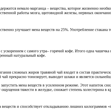
одержится немало марганца – вещества, которое жизненно необх
качественной работы мозга, щитовидной железы, нервных окончан
ественно улучшает мена веществ на 25%. Употребление стакана 
 ускорением с самого утра– горячий кофе. Итого одна чашечка 
аренный натуральный кофе.
игания сложных жиров травяной чай входит в состав практическ
ый чай прекрасно тонизирует, выводит шлаки и является сильне
о запустить мена веществ в усиленном режиме. Этот напиток сн
т ощущения тяжести в желудке, снижает степень холестерина в 
а веществ и способствует откладыванию лишних килограммов «пр