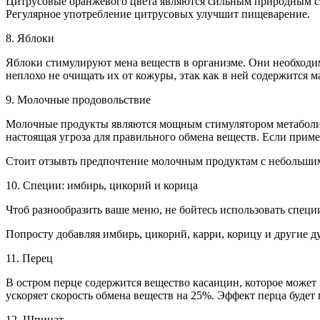
Цитрусовые оранжевого цвета являются сильным природным ст
Регулярное употребление цитрусовых улучшит пищеварение.
8. Яблоки
Яблоки стимулируют мена веществ в организме. Они необходимы
неплохо не очищать их от кожуры, этак как в ней содержится 
9. Молочные продовольствие
Молочные продукты являются мощным стимулятором метаболиз
настоящая угроза для правильного обмена веществ. Если приме
Стоит отзывть предпочтение молочным продуктам с небольшим
10. Специи: имбирь, цикорий и корица
Чтоб разнообразить ваше меню, не бойтесь использовать специ
Попросту добавляя имбирь, цикорий, карри, корицу и другие 
11. Перец
В остром перце содержится вещество касаицин, которое может 
ускоряет скорость обмена веществ на 25%. Эффект перца будет
12. Шпинат