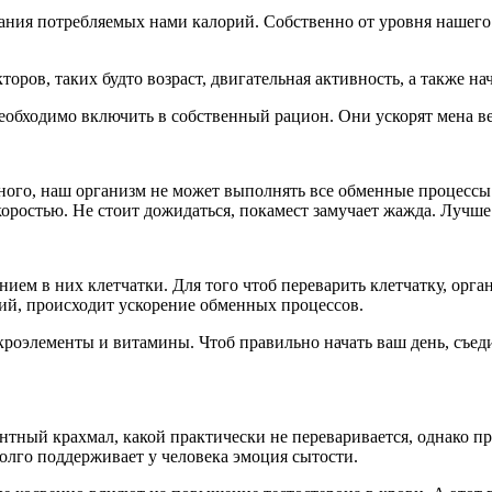
ния потребляемых нами калорий. Собственно от уровня нашего 
оров, таких будто возраст, двигательная активность,
а также на
еобходимо включить в собственный рацион. Они ускорят мена в
много, наш организм не может выполнять все обменные процессы
ростью. Не стоит дожидаться, покамест замучает жажда. Лучше 
ем в них клетчатки. Для того чтоб переварить клетчатку, орг
рий, происходит ускорение обменных процессов.
элементы и витамины. Чтоб правильно начать ваш день, съедите
ентный крахмал, какой практически не переваривается, однако п
олго поддерживает у человека эмоция сытости.