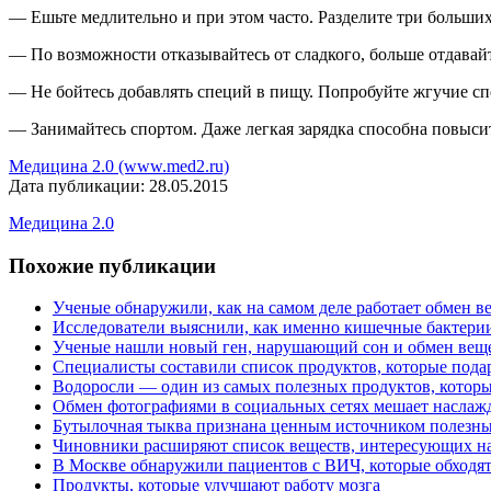
— Ешьте медлительно и при этом часто. Разделите три больши
— По возможности отказывайтесь от сладкого, больше отдавайте
— Не бойтесь добавлять специй в пищу. Попробуйте жгучие сп
— Занимайтесь спортом. Даже легкая зарядка способна повыси
Медицина 2.0 (www.med2.ru)
Дата публикации: 28.05.2015
Медицина 2.0
Похожие публикации
Ученые обнаружили, как на самом деле работает обмен в
Исследователи выяснили, как именно кишечные бактери
Ученые нашли новый ген, нарушающий сон и обмен вещ
Специалисты составили список продуктов, которые пода
Водоросли — один из самых полезных продуктов, которы
Обмен фотографиями в социальных сетях мешает наслаж
Бутылочная тыква признана ценным источником полезны
Чиновники расширяют список веществ, интересующих н
В Москве обнаружили пациентов с ВИЧ, которые обходятс
Продукты, которые улучшают работу мозга