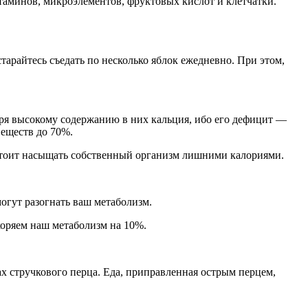
аминов, микроэлементов, фруктовых кислот и клетчатки.
арайтесь съедать по несколько яблок ежедневно. При этом,
ря высокому содержанию в них кальция, ибо его дефицит —
веществ до 70%.
 стоит насыщать собственный организм лишними калориями.
могут разогнать ваш метаболизм.
коряем наш метаболизм на 10%.
ах стручкового перца. Еда, приправленная острым перцем,