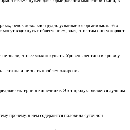
 гормон весьма нужен для формирования мышечной ткани, в
ервых, белок довольно трудно усваивается организмом. Это
могут вздохнуть с облегчением, зная, что этим они ускоряют
 не знали, что ее можно кушать. Уровень лептина в крови у
нь лептина и не знать проблем ожирения.
вредные бактерии в кишечнике. Этот продукт является лучшим
сему прочему, в нем содержится половина суточной