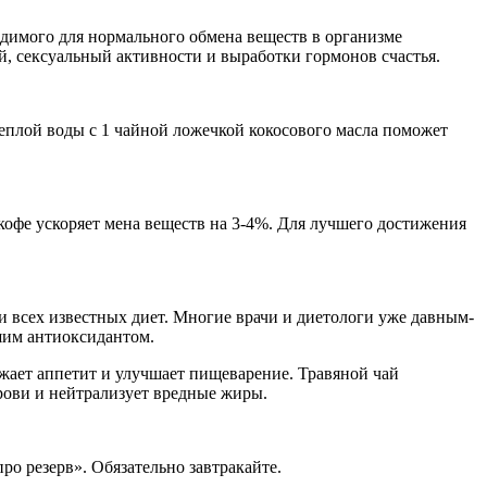
одимого для нормального обмена веществ в организме
ий, сексуальный активности и выработки гормонов счастья.
теплой воды с 1 чайной ложечкой кокосового масла поможет
кофе ускоряет мена веществ на 3-4%. Для лучшего достижения
и всех известных диет. Многие врачи и диетологи уже давным-
йшим антиоксидантом.
ижает аппетит и улучшает пищеварение. Травяной чай
крови и нейтрализует вредные жиры.
о резерв». Обязательно завтракайте.