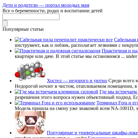
Дети и родители — портал молодых мам
Все о беременности, родах и воспитании детей
Популярные статьи
Сабельная 
инструмент, как и лобзик, располагает лезвиями с некруп
Практичная и на
квартире или даче. В этой статье мы остановимся ...
unde
Хостел — недорого и уютно
Среди всего 
Недорогой ночлег в чистом, отапливаемом помещении, в в
Где мы встречаем
разрешения этого вопроса нужен объективный подход. Есл
Терминал Fora и ег
Модель пришла на смену уже знакомой всем NA-1001D, это
Популярные и универсальные шкафы-лок