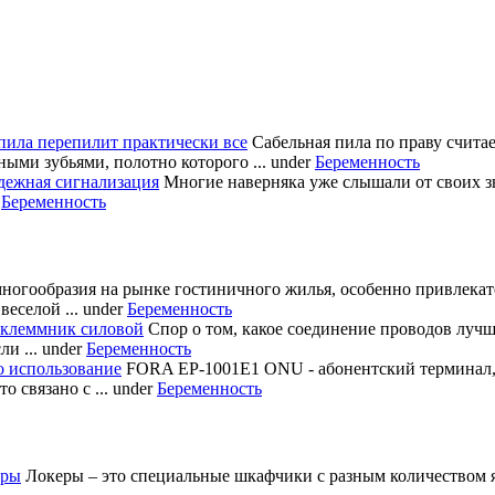
пила перепилит практически все
Сабельная пила по праву счита
ными зубьями, полотно которого ...
under
Беременность
дежная сигнализация
Многие наверняка уже слышали от своих з
r
Беременность
многообразия на рынке гостиничного жилья, особенно привлека
еселой ...
under
Беременность
 клеммник силовой
Спор о том, какое соединение проводов лучш
и ...
under
Беременность
о использование
FORA EP-1001E1 ONU - абонентский терминал
 связано с ...
under
Беременность
еры
Локеры – это специальные шкафчики с разным количеством яч