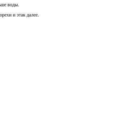
ьше воды.
рехи и этак далее.