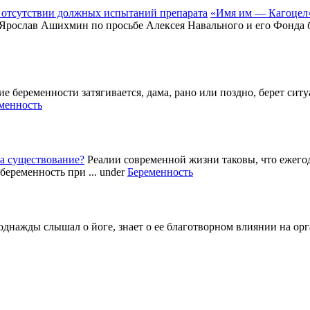
«Имя им — Кагоцел»
 Ярослав Ашихмин по просьбе Алексея Навального и его Фонда б
е беременности затягивается, дама, рано или поздно, берет си
менность
а существование?
Реалии современной жизни таковы, что ежег
беременность при ...
under
Беременность
однажды слышал о йоге, знает о ее благотворном влиянии на ор