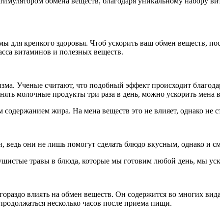
имулятором обмена веществ, благодаря уникальному набору вит
 для крепкого здоровья. Чтоб ускорить ваш обмен веществ, пост
масса витаминов и полезных веществ.
ма. Ученые считают, что подобный эффект происходит благода
нять молочные продукты три раза в день, можно ускорить мена 
 содержанием жира. На мена веществ это не влияет, однако не
и, ведь они не лишь помогут сделать блюдо вкусным, однако и с
душистые травы в блюда, которые мы готовим любой день, мы ус
гораздо влиять на обмен веществ. Он содержится во многих вид
 продолжаться несколько часов после приема пищи.