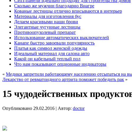
СИП-панели идеально подходят для строительства домов
Сколько же мужчин благодарно Виагре
Кованые лестницы отлично вписываются в интерьер
Материалы для изготовления бус
Делаем красивыми наши брови
Элегантные чугунные лестницы
Противоопухолевый препарат
Использование автоматических выключателей
Канапе быстро завоевали популярность
Платья как символ женской одежды
Идеальный материал для салона авто
Какой он кабельный теплый пол
Что нам показывают опционные индикаторы
«
Медики запретили работающему населению отсыпаться на в
Лекарство от ревматоидного артрита поможет победить рак
»
15 чудодейственных продуктов
Опубликовано
29.02.2016
|
Автор:
doctor