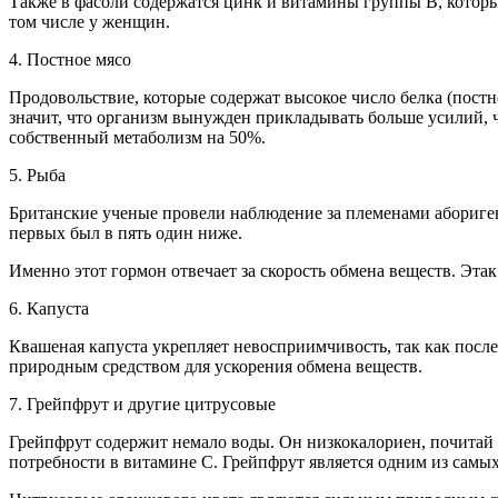
Также в фасоли содержатся цинк и витамины группы B, которы
том числе у женщин.
4. Постное мясо
Продовольствие, которые содержат высокое число белка (постн
значит, что организм вынужден прикладывать больше усилий, ч
собственный метаболизм на 50%.
5. Рыба
Британские ученые провели наблюдение за племенами аборигено
первых был в пять один ниже.
Именно этот гормон отвечает за скорость обмена веществ. Этак
6. Капуста
Квашеная капуста укрепляет невосприимчивость, так как после
природным средством для ускорения обмена веществ.
7. Грейпфрут и другие цитрусовые
Грейпфрут содержит немало воды. Он низкокалориен, почитай 
потребности в витамине С. Грейпфрут является одним из сам