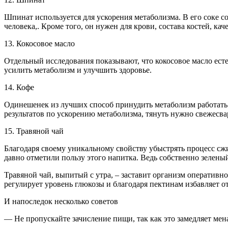
Шпинат используется для ускорения метаболизма. В его соке с
человека,. Кроме того, он нужен для крови, состава костей, 
13. Кокосовое масло
Отдельный исследования показывают, что кокосовое масло ест
усилить метаболизм и улучшить здоровье.
14. Кофе
Одинешенек из лучших способ принудить метаболизм работать с
результатов по ускорению метаболизма, тянуть нужно свежесв
15. Травяной чай
Благодаря своему уникальному свойству убыстрять процесс сж
давно отметили пользу этого напитка. Ведь собственно зелен
Травяной чай, выпитый с утра, – заставит организм оперативн
регулирует уровень глюкозы и благодаря пектинам избавляет о
И напоследок несколько советов
— Не пропускайте зачисление пищи, так как это замедляет мен