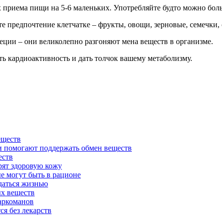
х приема пищи на 5-6 маленьких. Употребляйте будто можно бол
 предпочтение клетчатке – фрукты, овощи, зерновые, семечки, о
еции – они великолепно разгоняют мена веществ в организме.
ть кардиоактивность и дать толчок вашему метаболизму.
еществ
и помогают поддержать обмен веществ
еств
рят здоровую кожу
е могут быть в рационе
даться жизнью
х веществ
аркоманов
я без лекарств