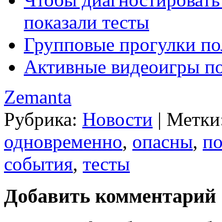
показали тесты
Групповые прогулки по
Активные видеоигры по
Zemanta
Рубрика:
Новости
|
Метки
одновременно
,
опасны
,
по
события
,
тесты
Добавить комментарий