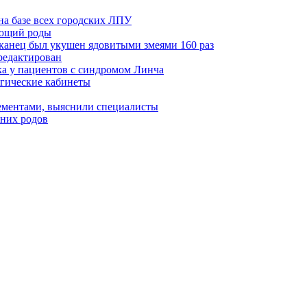
а базе всех городских ЛПУ
ающий роды
иканец был укушен ядовитыми змеями 160 раз
редактирован
ка у пациентов с синдромом Линча
огические кабинеты
лементами, выяснили специалисты
них родов