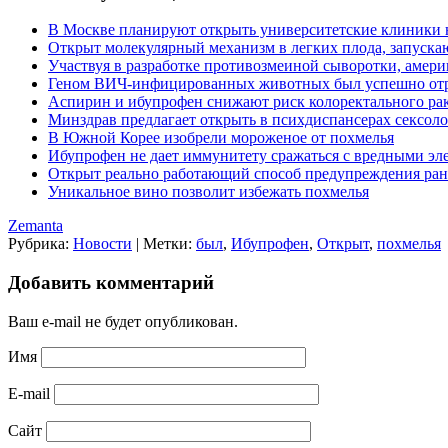
В Москве планируют открыть университетские клиники н
Открыт молекулярный механизм в легких плода, запуск
Участвуя в разработке противозмеиной сыворотки, амер
Геном ВИЧ-инфицированных животных был успешно от
Аспирин и ибупрофен снижают риск колоректального ра
Минздрав предлагает открыть в психдиспансерах сексол
В Южной Корее изобрели мороженое от похмелья
Ибупрофен не дает иммунитету сражаться с вредными э
Открыт реально работающий способ предупреждения ран
Уникальное вино позволит избежать похмелья
Zemanta
Рубрика:
Новости
|
Метки:
был
,
Ибупрофен
,
Открыт
,
похмелья
Добавить комментарий
Ваш e-mail не будет опубликован.
Имя
E-mail
Сайт