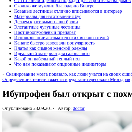
СИП-панели идеально подходят для строительства домов
Сколько же мужчин благодарно Виагре
Кованые лестницы отлично вписываются в интерьер
Материалы для изготовления бус
Делаем красивыми наши брови
Элегантные чугунные лестницы
Противоопухолевый препарат
Использование автоматических выключателей
Канапе быстро завоевали популярность
Платья как символ женской одежды
Идеальный материал для салона авто
Какой он кабельный теплый пол
Что нам показывают опционные индикаторы
«
Сканирование мозга показало, как люди учатся на своих оши
Определение степени тяжести вреда заинтересовало Минздрав
Ибупрофен был открыт с пох
Опубликовано
23.09.2017
|
Автор:
doctor