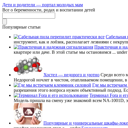
Дети и родители — портал молодых мам
Все о беременности, родах и воспитании детей
Популярные статьи
Сабельная 
инструмент, как и лобзик, располагает лезвиями с некруп
Практичная и на
квартире или даче. В этой статье мы остановимся ...
unde
Хостел — недорого и уютно
Среди всего 
Недорогой ночлег в чистом, отапливаемом помещении, в в
Где мы встречаем
разрешения этого вопроса нужен объективный подход. Есл
Терминал Fora и ег
Модель пришла на смену уже знакомой всем NA-1001D, это
Популярные и универсальные шкафы-лок