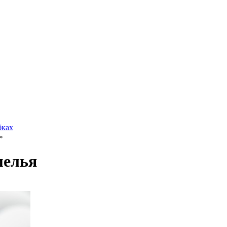
бках
»
мелья