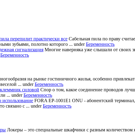
пила перепилит практически все
Сабельная пила по праву счита
ными зубьями, полотно которого ...
under
Беременность
дежная сигнализация
Многие наверняка уже слышали от своих з
r
Беременность
многообразия на рынке гостиничного жилья, особенно привлека
еселой ...
under
Беременность
 клеммник силовой
Спор о том, какое соединение проводов лучш
и ...
under
Беременность
о использование
FORA EP-1001E1 ONU - абонентский терминал
 связано с ...
under
Беременность
еры
Локеры – это специальные шкафчики с разным количеством яч