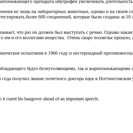
ропонижающего препарата ибупрофен увеличивать длительность
инения не лишь на лабораторных животных, однако и на своем с
отестировать более 600 соединений, которые были созданы за 10
зывает, что раз он должен был выступать с речью. Однако нака
го им и его коллегами вещества. Очень скоро похмелье прошло, 
инические испытания в 1966 году и нестероидный противовосп
, обладающего будто болеутоляющими, так и жаропонижающими 
 года получил звание почетного доктора наук в Ноттингемском ун
it cured his hangover ahead of an important speech.