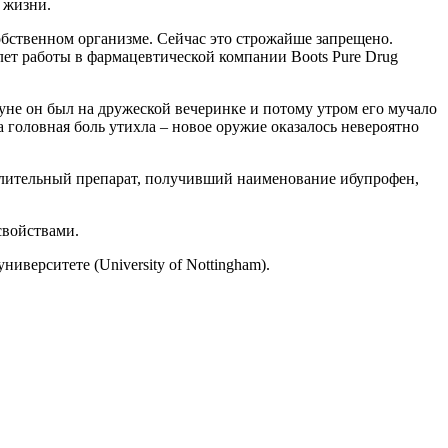
 жизни.
обственном организме. Сейчас это строжайше запрещено.
 лет работы в фармацевтической компании Boots Pure Drug
нуне он был на дружеской вечеринке и потому утром его мучало
а головная боль утихла – новое оружие оказалось невероятно
алительный препарат, получивший наименование ибупрофен,
свойствами.
иверситете (University of Nottingham).