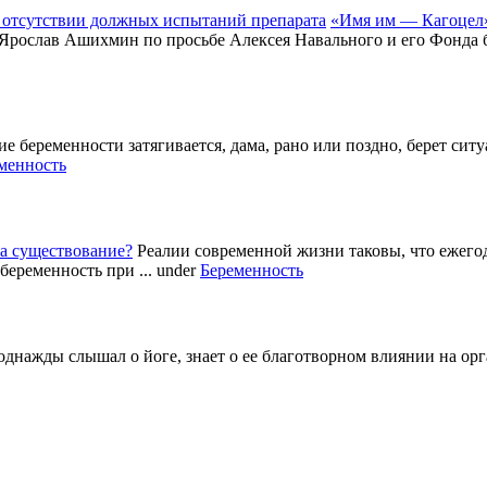
«Имя им — Кагоцел»
 Ярослав Ашихмин по просьбе Алексея Навального и его Фонда б
е беременности затягивается, дама, рано или поздно, берет си
менность
а существование?
Реалии современной жизни таковы, что ежег
беременность при ...
under
Беременность
однажды слышал о йоге, знает о ее благотворном влиянии на ор