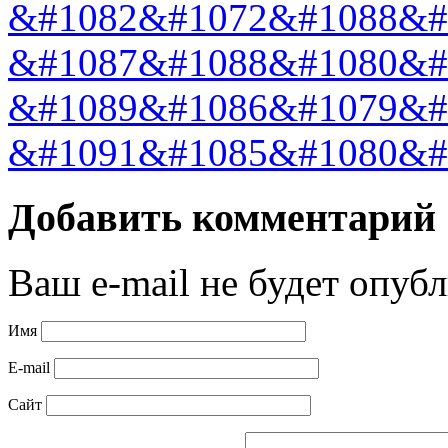
&#1082&#1072&#1088&#
&#1087&#1088&#1080&#
&#1089&#1086&#1079&#
&#1091&#1085&#1080&#
Добавить комментарий
Ваш e-mail не будет опубл
Имя
E-mail
Сайт