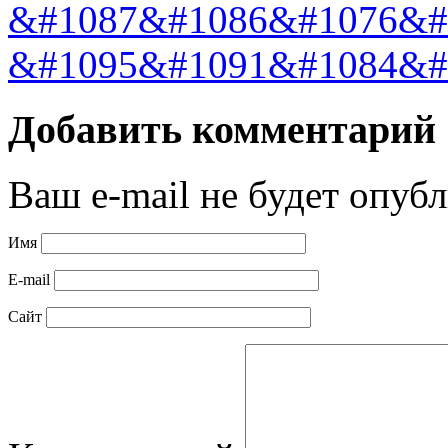
&#1087&#1086&#1076&#
&#1095&#1091&#1084&#
Добавить комментарий
Ваш e-mail не будет опубл
Имя
E-mail
Сайт