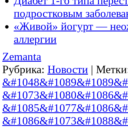
Диабет 1-го типа перес
подростковым заболев
«Живой» йогурт — нео
аллергии
Zemanta
Рубрика:
Новости
|
Метки
&#1048&#1089&#1089&#
&#1073&#1080&#1086&#
&#1085&#1077&#1086&#
&#1086&#1073&#1088&#