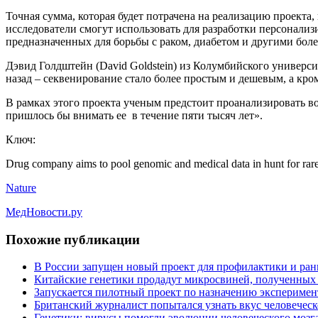
Точная сумма, которая будет потрачена на реализацию проекта,
исследователи смогут использовать для разработки персонали
предназначенных для борьбы с раком, диабетом и другими бол
Дэвид Голдштейн (David Goldstein) из Колумбийского университ
назад – секвенирование стало более простым и дешевым, а кр
В рамках этого проекта ученым предстоит проанализировать во
пришлось бы внимать ее в течение пяти тысяч лет».
Ключ:
Drug company aims to pool genomic and medical data in hunt for rare
Nature
МедНовости.ру
Похожие публикации
В России запущен новый проект для профилактики и ран
Китайские генетики продадут микросвиней, полученных
Запускается пилотный проект по назначению эксперимен
Британский журналист попытался узнать вкус человеческ
Генетики: вирусы помогли эволюции человеческого мозг