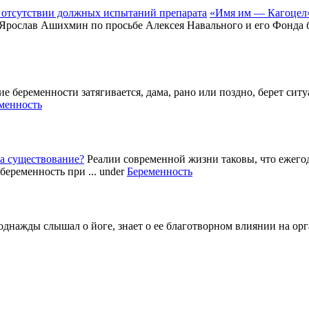
«Имя им — Кагоцел»
 Ярослав Ашихмин по просьбе Алексея Навального и его Фонда б
е беременности затягивается, дама, рано или поздно, берет си
менность
а существование?
Реалии современной жизни таковы, что ежег
беременность при ...
under
Беременность
однажды слышал о йоге, знает о ее благотворном влиянии на ор