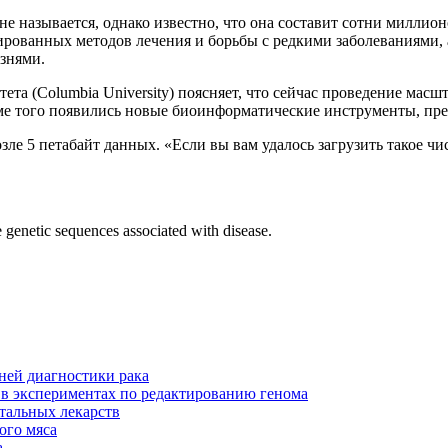
 не называется, однако известно, что она составит сотни милли
зированных методов лечения и борьбы с редкими заболеваниями,
езнями.
ета (Columbia University) поясняет, что сейчас проведение мас
оме того появились новые биоинформатические инструменты, пр
зле 5 петабайт данных. «Если вы вам удалось загрузить такое ч
 genetic sequences associated with disease.
ней диагностики рака
 в экспериментах по редактированию генома
тальных лекарств
ого мяса
а