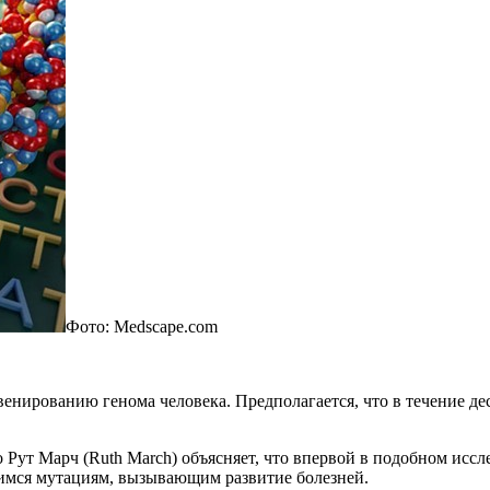
Фото: Medscape.com
венированию генома человека. Предполагается, что в течение дес
 Рут Марч (Ruth March) объясняет, что впервой в подобном иссл
имся мутациям, вызывающим развитие болезней.