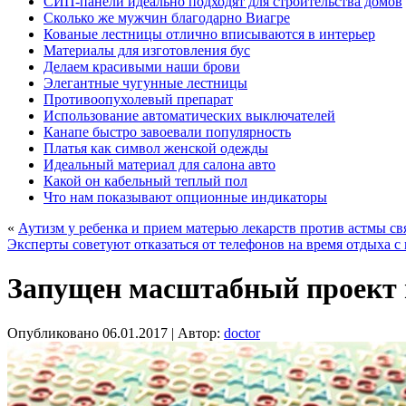
СИП-панели идеально подходят для строительства домов
Сколько же мужчин благодарно Виагре
Кованые лестницы отлично вписываются в интерьер
Материалы для изготовления бус
Делаем красивыми наши брови
Элегантные чугунные лестницы
Противоопухолевый препарат
Использование автоматических выключателей
Канапе быстро завоевали популярность
Платья как символ женской одежды
Идеальный материал для салона авто
Какой он кабельный теплый пол
Что нам показывают опционные индикаторы
«
Аутизм у ребенка и прием матерью лекарств против астмы свя
Эксперты советуют отказаться от телефонов на время отдыха с
Запущен масштабный проект п
Опубликовано
06.01.2017
|
Автор:
doctor