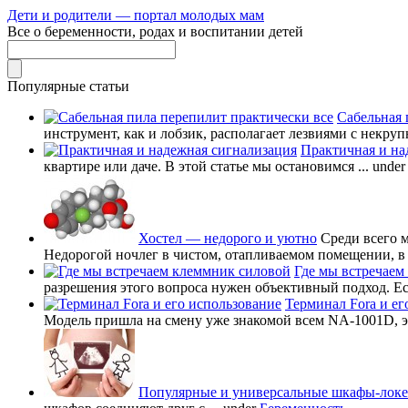
Дети и родители — портал молодых мам
Все о беременности, родах и воспитании детей
Популярные статьи
Сабельная 
инструмент, как и лобзик, располагает лезвиями с некруп
Практичная и на
квартире или даче. В этой статье мы остановимся ...
unde
Хостел — недорого и уютно
Среди всего 
Недорогой ночлег в чистом, отапливаемом помещении, в в
Где мы встречаем
разрешения этого вопроса нужен объективный подход. Есл
Терминал Fora и ег
Модель пришла на смену уже знакомой всем NA-1001D, это
Популярные и универсальные шкафы-лок