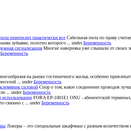
пила перепилит практически все
Сабельная пила по праву счита
ными зубьями, полотно которого ...
under
Беременность
дежная сигнализация
Многие наверняка уже слышали от своих з
r
Беременность
многообразия на рынке гостиничного жилья, особенно привлека
еселой ...
under
Беременность
 клеммник силовой
Спор о том, какое соединение проводов лучш
и ...
under
Беременность
о использование
FORA EP-1001E1 ONU - абонентский терминал
 связано с ...
under
Беременность
еры
Локеры – это специальные шкафчики с разным количеством яч