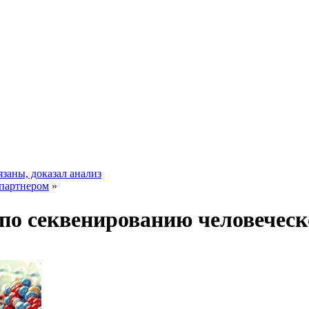
заны, доказал анализ
 партнером
»
о секвенированию человеческ