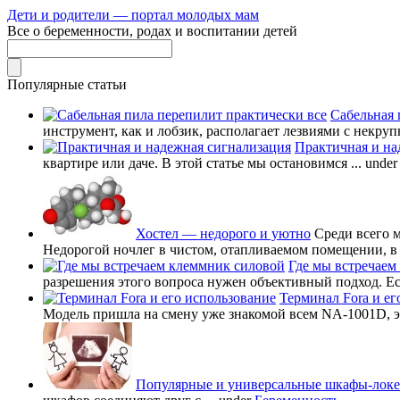
Дети и родители — портал молодых мам
Все о беременности, родах и воспитании детей
Популярные статьи
Сабельная 
инструмент, как и лобзик, располагает лезвиями с некруп
Практичная и на
квартире или даче. В этой статье мы остановимся ...
unde
Хостел — недорого и уютно
Среди всего 
Недорогой ночлег в чистом, отапливаемом помещении, в в
Где мы встречаем
разрешения этого вопроса нужен объективный подход. Есл
Терминал Fora и ег
Модель пришла на смену уже знакомой всем NA-1001D, это
Популярные и универсальные шкафы-лок