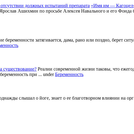
«Имя им — Кагоцел»
 Ярослав Ашихмин по просьбе Алексея Навального и его Фонда б
е беременности затягивается, дама, рано или поздно, берет си
менность
а существование?
Реалии современной жизни таковы, что ежег
беременность при ...
under
Беременность
однажды слышал о йоге, знает о ее благотворном влиянии на ор