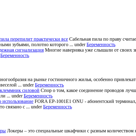
пила перепилит практически все
Сабельная пила по праву счита
ными зубьями, полотно которого ...
under
Беременность
дежная сигнализация
Многие наверняка уже слышали от своих з
r
Беременность
многообразия на рынке гостиничного жилья, особенно привлека
еселой ...
under
Беременность
 клеммник силовой
Спор о том, какое соединение проводов лучш
и ...
under
Беременность
о использование
FORA EP-1001E1 ONU - абонентский терминал
 связано с ...
under
Беременность
еры
Локеры – это специальные шкафчики с разным количеством яч