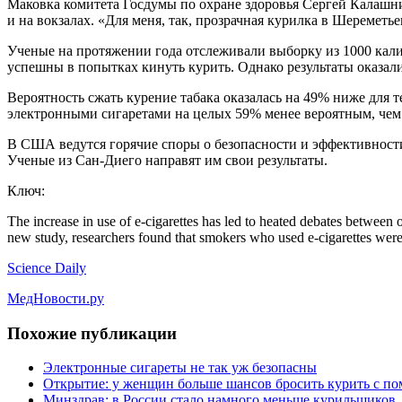
Маковка комитета Госдумы по охране здоровья Сергей Калашни
и на вокзалах. «Для меня, так, прозрачная курилка в Шеремет
Ученые на протяжении года отслеживали выборку из 1000 кали
успешны в попытках кинуть курить. Однако результаты оказал
Вероятность сжать курение табака оказалась на 49% ниже для т
электронными сигаретами на целых 59% менее вероятным, чем
В США ведутся горячие споры о безопасности и эффективности
Ученые из Сан-Диего направят им свои результаты.
Ключ:
The increase in use of e-cigarettes has led to heated debates between 
new study, researchers found that smokers who used e-cigarettes were 
Science Daily
МедНовости.ру
Похожие публикации
Электронные сигареты не так уж безопасны
Открытие: у женщин больше шансов бросить курить с п
Минздрав: в России стало намного меньше курильщиков