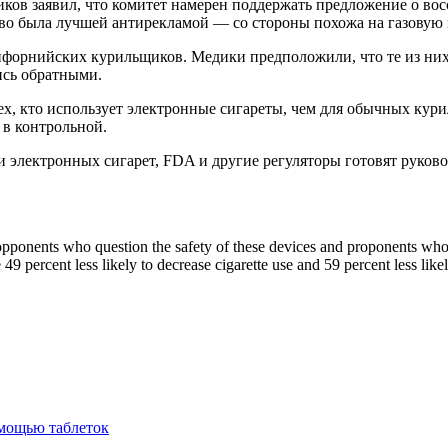
ков заявил, что комитет намерен поддержать предложение о во
ьево была лучшей антирекламой — со стороны похожа на газовую 
форнийских курильщиков. Медики предположили, что те из них,
ись обратными.
ех, кто использует электронные сигареты, чем для обычных кури
 в контрольной.
 электронных сигарет, FDA и другие регуляторы готовят руково
opponents who question the safety of these devices and proponents who c
49 percent less likely to decrease cigarette use and 59 percent less li
омощью таблеток