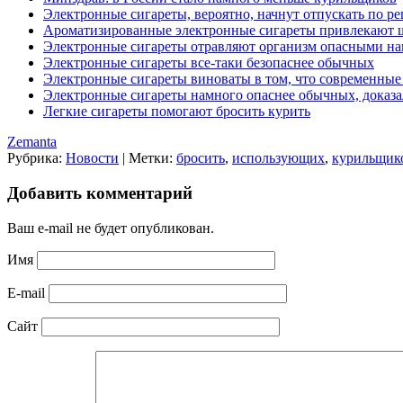
Электронные сигареты, вероятно, начнут отпускать по ре
Ароматизированные электронные сигареты привлекают 
Электронные сигареты отравляют организм опасными н
Электронные сигареты все-таки безопаснее обычных
Электронные сигареты виноваты в том, что современные
Электронные сигареты намного опаснее обычных, доказа
Легкие сигареты помогают бросить курить
Zemanta
Рубрика:
Новости
|
Метки:
бросить
,
использующих
,
курильщик
Добавить комментарий
Ваш e-mail не будет опубликован.
Имя
E-mail
Сайт