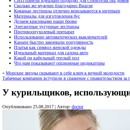
СИП-панели идеально подходят для строительства домов
Сколько же мужчин благодарно Виагре
Кованые лестницы отлично вписываются в интерьер
Материалы для изготовления бус
Делаем красивыми наши брови
Элегантные чугунные лестницы
Противоопухолевый препарат
Использование автоматических выключателей
Канапе быстро завоевали популярность
Платья как символ женской одежды
Идеальный материал для салона авто
Какой он кабельный теплый пол
Что нам показывают опционные индикаторы
«
Морские звезды скрывают в себе ключ к вечной молодости
Табачные компании вступили в сражение с правительством за 
У курильщиков, использующи
Опубликовано
25.08.2017
|
Автор:
doctor