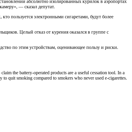
сстановлении абсолютно изолированных курилок в аэропортах
камеру», — сказал депутат.
 кто пользуется электронными сигаретами, будут более
льщиков. Целый отказ от курения оказался в группе с
дство по этим устройствам, оценивающее пользу и риски.
laim the battery-operated products are a useful cessation tool. In a
kely to quit smoking compared to smokers who never used e-cigarettes.