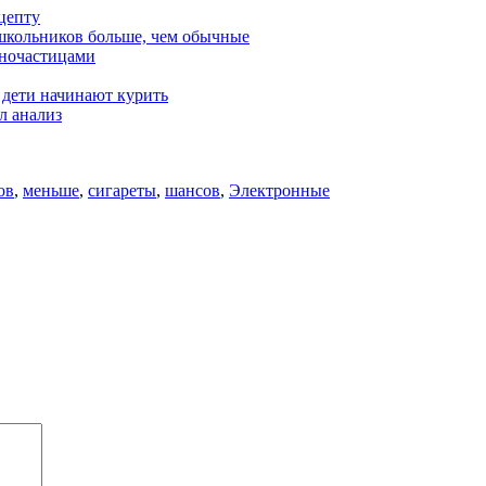
цепту
школьников больше, чем обычные
аночастицами
 дети начинают курить
л анализ
ов
,
меньше
,
сигареты
,
шансов
,
Электронные