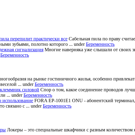
пила перепилит практически все
Сабельная пила по праву счита
ными зубьями, полотно которого ...
under
Беременность
дежная сигнализация
Многие наверняка уже слышали от своих з
r
Беременность
многообразия на рынке гостиничного жилья, особенно привлека
еселой ...
under
Беременность
 клеммник силовой
Спор о том, какое соединение проводов лучш
и ...
under
Беременность
о использование
FORA EP-1001E1 ONU - абонентский терминал
 связано с ...
under
Беременность
еры
Локеры – это специальные шкафчики с разным количеством яч