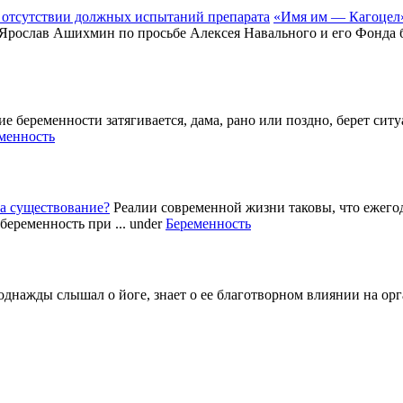
«Имя им — Кагоцел»
 Ярослав Ашихмин по просьбе Алексея Навального и его Фонда б
е беременности затягивается, дама, рано или поздно, берет си
менность
а существование?
Реалии современной жизни таковы, что ежег
беременность при ...
under
Беременность
однажды слышал о йоге, знает о ее благотворном влиянии на ор