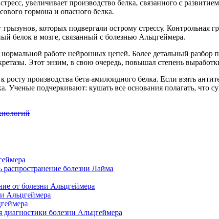
 стресс, увеличивает производство белка, связанного с развити
сового гормона и опасного белка.
 грызунов, которых подвергали острому стрессу. Контрольная гр
ый белок в мозге, связанный с болезнью Альцгеймера.
ет нормальной работе нейронных цепей. Более детальный разбор 
ретазы. Этот энзим, в свою очередь, повышал степень выработк
 росту производства бета-амилоидного белка. Если взять антит
а. Ученые подчеркивают: кушать все основания полагать, что с
ехнологий
геймера
ь распространение болезни Лайма
ние от болезни Альцгеймера
ни Альцгеймера
цгеймера
ля диагностики болезни Альцгеймера