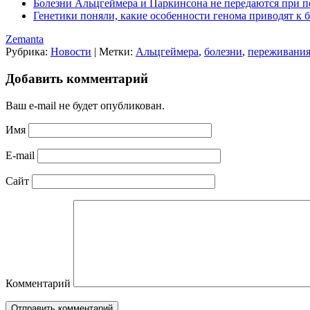
Болезни Альцгеймера и Паркинсона не передаются при 
Генетики поняли, какие особенности генома приводят к 
Zemanta
Рубрика:
Новости
|
Метки:
Альцгеймера
,
болезни
,
переживани
Добавить комментарий
Ваш e-mail не будет опубликован.
Имя
E-mail
Сайт
Комментарий