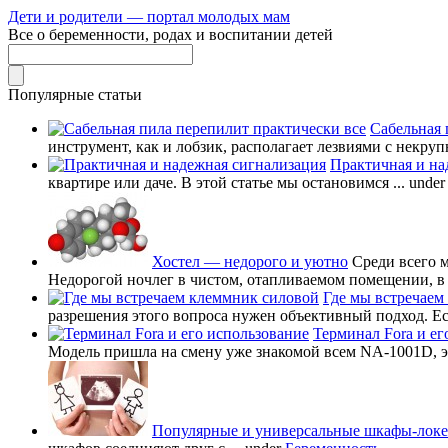
Дети и родители — портал молодых мам
Все о беременности, родах и воспитании детей
Популярные статьи
Сабельная 
инструмент, как и лобзик, располагает лезвиями с некруп
Практичная и на
квартире или даче. В этой статье мы остановимся ...
unde
Хостел — недорого и уютно
Среди всего 
Недорогой ночлег в чистом, отапливаемом помещении, в в
Где мы встречаем
разрешения этого вопроса нужен объективный подход. Есл
Терминал Fora и ег
Модель пришла на смену уже знакомой всем NA-1001D, это
Популярные и универсальные шкафы-лок