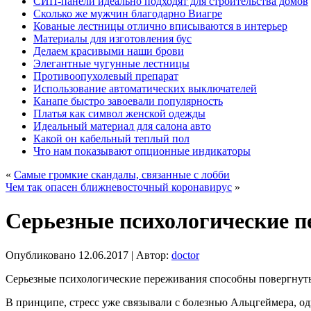
СИП-панели идеально подходят для строительства домов
Сколько же мужчин благодарно Виагре
Кованые лестницы отлично вписываются в интерьер
Материалы для изготовления бус
Делаем красивыми наши брови
Элегантные чугунные лестницы
Противоопухолевый препарат
Использование автоматических выключателей
Канапе быстро завоевали популярность
Платья как символ женской одежды
Идеальный материал для салона авто
Какой он кабельный теплый пол
Что нам показывают опционные индикаторы
«
Самые громкие скандалы, связанные с лобби
Чем так опасен ближневосточный коронавирус
»
Серьезные психологические п
Опубликовано
12.06.2017
|
Автор:
doctor
Серьезные психологические переживания способны повергнуть
В принципе, стресс уже связывали с болезнью Альцгеймера, о