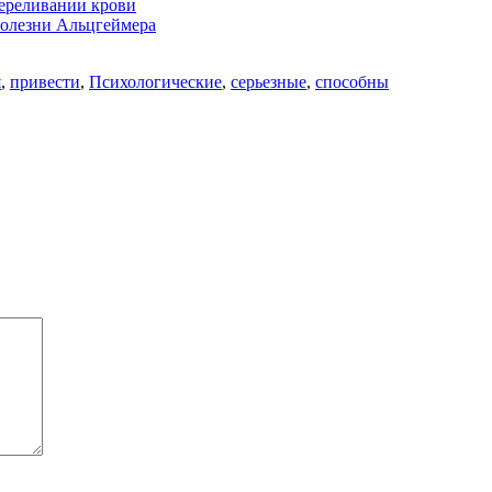
переливании крови
болезни Альцгеймера
я
,
привести
,
Психологические
,
серьезные
,
способны