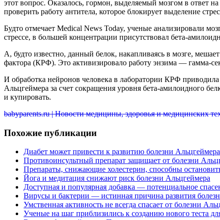
этот вопрос. Оказалось, гормон, выделяемый мозгом
в ответ на
проверить работу антитела, которое блокирует выделение стрес
Будто отмечает Medical News Today, ученые анализировали мозг
стрессе, в большей концентрации присутствовал бета-амилоидн
А, будто известно, данный белок, накапливаясь в мозге, меша
фактора (КРФ). Это активизировало работу энзима — гамма-сек
И обработка нейронов человека в лаборатории КРФ приводила к
Альцгеймера за счет сокращения уровня бета-амилоидного белк
и купировать.
babyparents.ru | Новости медицины, здоровья и медицинских т
Похожие публикации
Диабет может привести к развитию болезни Альцгеймера
Противоинсультный препарат защищает от болезни Альц
Препараты, снижающие холестерин, способны остановит
Йога и медитация снижают риск болезни Альцгеймера
Доступная и популярная добавка — потенциальное спасе
Вирусы и бактерии — истинная причина развития болез
Умственная активность не всегда спасает от болезни Аль
Ученые на шаг приблизились к созданию нового теста д