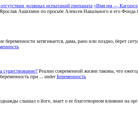
«Имя им — Кагоцел»
 Ярослав Ашихмин по просьбе Алексея Навального и его Фонда б
е беременности затягивается, дама, рано или поздно, берет си
менность
а существование?
Реалии современной жизни таковы, что ежег
беременность при ...
under
Беременность
однажды слышал о йоге, знает о ее благотворном влиянии на ор