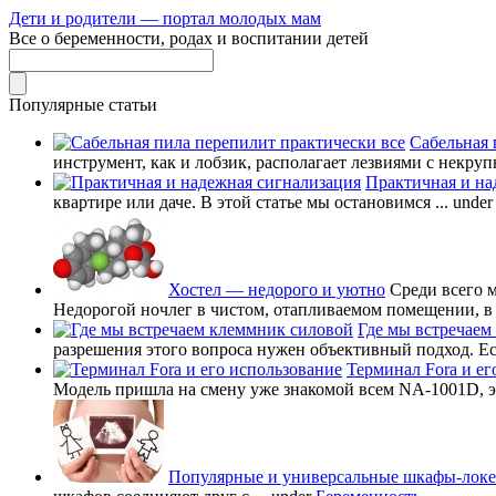
Дети и родители — портал молодых мам
Все о беременности, родах и воспитании детей
Популярные статьи
Сабельная 
инструмент, как и лобзик, располагает лезвиями с некруп
Практичная и на
квартире или даче. В этой статье мы остановимся ...
unde
Хостел — недорого и уютно
Среди всего 
Недорогой ночлег в чистом, отапливаемом помещении, в в
Где мы встречаем
разрешения этого вопроса нужен объективный подход. Есл
Терминал Fora и ег
Модель пришла на смену уже знакомой всем NA-1001D, это
Популярные и универсальные шкафы-лок