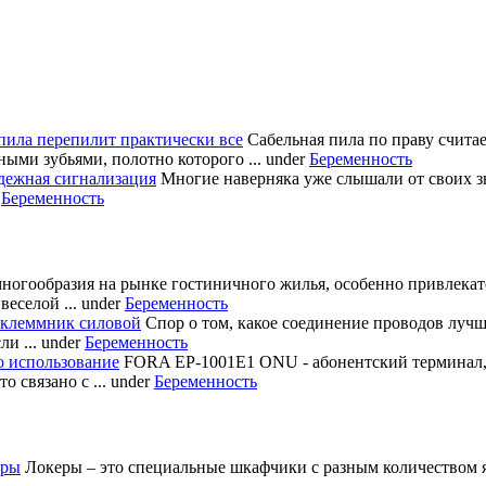
пила перепилит практически все
Сабельная пила по праву счита
ными зубьями, полотно которого ...
under
Беременность
дежная сигнализация
Многие наверняка уже слышали от своих з
r
Беременность
многообразия на рынке гостиничного жилья, особенно привлека
еселой ...
under
Беременность
 клеммник силовой
Спор о том, какое соединение проводов лучш
и ...
under
Беременность
о использование
FORA EP-1001E1 ONU - абонентский терминал
 связано с ...
under
Беременность
еры
Локеры – это специальные шкафчики с разным количеством яч