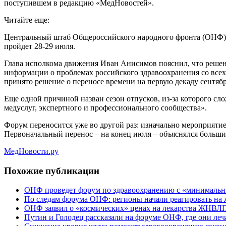
поступившем в редакцию «МедНовостей».
Читайте еще:
Центральный штаб Общероссийского народного
фронта (ОНФ) 
пройдет 28-29 июля.
Глава исполкома движения Иван Анисимов пояснил, что решен
информации о проблемах российского здравоохранения со всех
принято решение о переносе времени на первую декаду сентяб
Еще одной причиной назван сезон отпусков, из-за которого с
медуслуг, экспертного и профессионального сообщества».
Форум переносится уже во другой раз: изначально мероприят
Первоначальный перенос – на конец июля – объяснялся больш
МедНовости.ру
Похожие публикации
ОНФ проведет форум по здравоохранению с «минимальн
По следам форума ОНФ: регионы начали реагировать на
ОНФ заявил о «космических» ценах на лекарства ЖНВЛ
Путин и Голодец рассказали на форуме ОНФ, где они леч