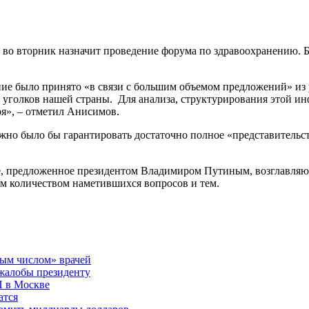
во вторник назначит проведение форума по здравоохранению. Б
ие было принято «в связи с большим объемом предложений» из
 уголков нашей страны. Для анализа, структурирования этой и
ря», – отметил Анисимов.
ложно было бы гарантировать достаточно полное «представительс
ие, предложенное президентом Владимиром Путиным, возглавля
им количеством наметившихся вопросов и тем.
ым числом» врачей
 жалобы президенту
П в Москве
атся