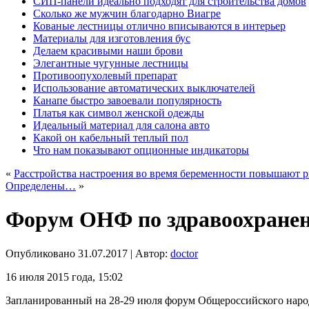
СИП-панели идеально подходят для строительства домов
Сколько же мужчин благодарно Виагре
Кованые лестницы отлично вписываются в интерьер
Материалы для изготовления бус
Делаем красивыми наши брови
Элегантные чугунные лестницы
Противоопухолевый препарат
Использование автоматических выключателей
Канапе быстро завоевали популярность
Платья как символ женской одежды
Идеальный материал для салона авто
Какой он кабельный теплый пол
Что нам показывают опционные индикаторы
«
Расстройства настроения во время беременности повышают 
Определены…
»
Форум ОНФ по здравоохранен
Опубликовано
31.07.2017
|
Автор:
doctor
16 июля 2015 года, 15:02
Запланированный на 28-29 июля форум Общероссийского народн