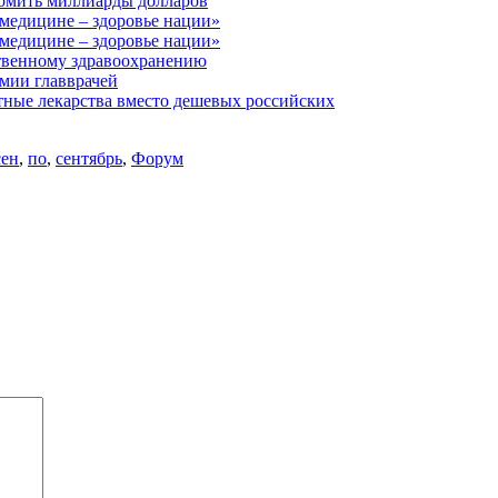
омить миллиарды долларов
едицине – здоровье нации»
едицине – здоровье нации»
ственному здравоохранению
мии главврачей
тные лекарства вместо дешевых российских
сен
,
по
,
сентябрь
,
Форум