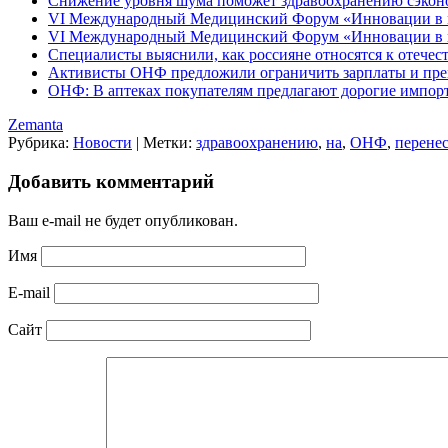
Снижение уровня шума поможет здравоохранению сэкон
VI Международный Медицинский Форум «Инновации в м
VI Международный Медицинский Форум «Инновации в м
Специалисты выяснили, как россияне относятся к отече
Активисты ОНФ предложили ограничить зарплаты и пре
ОНФ: В аптеках покупателям предлагают дорогие импор
Zemanta
Рубрика:
Новости
|
Метки:
здравоохранению
,
на
,
ОНФ
,
перене
Добавить комментарий
Ваш e-mail не будет опубликован.
Имя
E-mail
Сайт