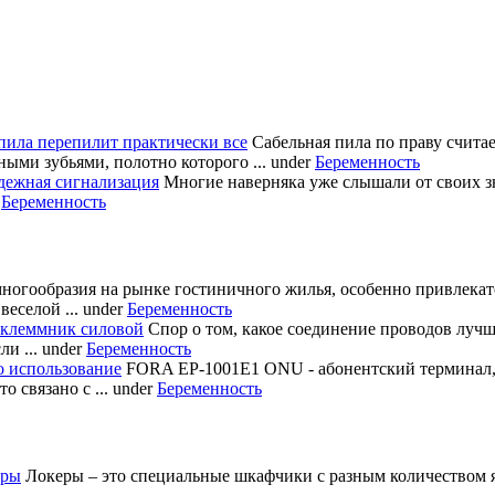
пила перепилит практически все
Сабельная пила по праву счита
ными зубьями, полотно которого ...
under
Беременность
дежная сигнализация
Многие наверняка уже слышали от своих з
r
Беременность
многообразия на рынке гостиничного жилья, особенно привлека
еселой ...
under
Беременность
 клеммник силовой
Спор о том, какое соединение проводов лучш
и ...
under
Беременность
о использование
FORA EP-1001E1 ONU - абонентский терминал
 связано с ...
under
Беременность
еры
Локеры – это специальные шкафчики с разным количеством яч