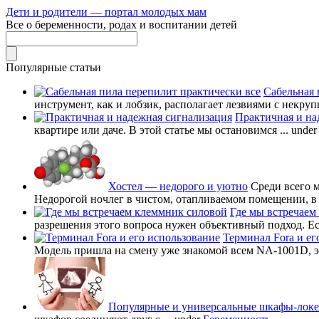
Дети и родители — портал молодых мам
Все о беременности, родах и воспитании детей
Популярные статьи
Сабельная 
инструмент, как и лобзик, располагает лезвиями с некруп
Практичная и на
квартире или даче. В этой статье мы остановимся ...
unde
Хостел — недорого и уютно
Среди всего 
Недорогой ночлег в чистом, отапливаемом помещении, в в
Где мы встречаем
разрешения этого вопроса нужен объективный подход. Есл
Терминал Fora и ег
Модель пришла на смену уже знакомой всем NA-1001D, это
Популярные и универсальные шкафы-лок