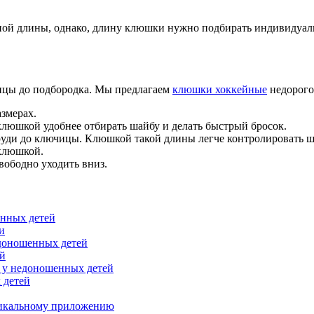
ной
длины, однако, длину клюшки нужно подбирать индивидуал
ицы до подбородка. Мы предлагаем
клюшки хоккейные
недорого
змерах.
клюшкой удобнее отбирать шайбу и делать быстрый бросок.
ди до ключицы. Клюшкой такой длины легче контролировать шай
 клюшкой.
вободно уходить вниз.
енных детей
и
доношенных детей
ей
 у недоношенных детей
 детей
уникальному приложению