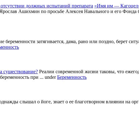
«Имя им — Кагоцел»
 Ярослав Ашихмин по просьбе Алексея Навального и его Фонда б
е беременности затягивается, дама, рано или поздно, берет си
менность
а существование?
Реалии современной жизни таковы, что ежег
беременность при ...
under
Беременность
однажды слышал о йоге, знает о ее благотворном влиянии на ор