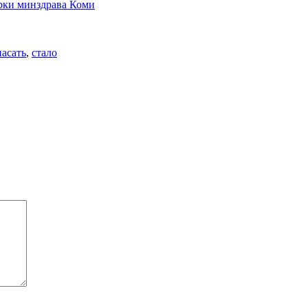
ерки минздрава Коми
пасать
,
стало