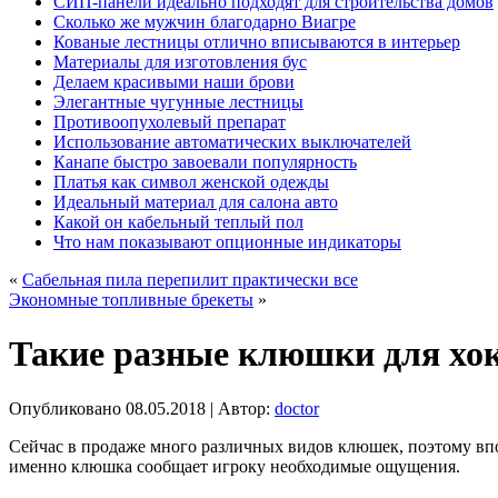
СИП-панели идеально подходят для строительства домов
Сколько же мужчин благодарно Виагре
Кованые лестницы отлично вписываются в интерьер
Материалы для изготовления бус
Делаем красивыми наши брови
Элегантные чугунные лестницы
Противоопухолевый препарат
Использование автоматических выключателей
Канапе быстро завоевали популярность
Платья как символ женской одежды
Идеальный материал для салона авто
Какой он кабельный теплый пол
Что нам показывают опционные индикаторы
«
Сабельная пила перепилит практически все
Экономные топливные брекеты
»
Такие разные клюшки для хо
Опубликовано
08.05.2018
|
Автор:
doctor
Сейчас в продаже много различных видов клюшек, поэтому впо
именно клюшка сообщает игроку необходимые ощущения.