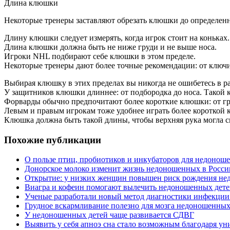
Длина клюшки
Некоторые тренеры заставляют обрезать клюшки до определен
Длину клюшки следует измерять, когда игрок стоит на коньках.
Длина клюшки должна быть не ниже груди и не выше носа.
Игроки NHL подбирают себе клюшки в этом пределе.
Некоторые тренеры дают более точные рекомендации: от ключ
Выбирая клюшку в этих пределах вы никогда не ошибетесь в ра
У защитников клюшки длиннее: от подбородка до носа. Такой 
Форварды обычно предпочитают более короткие клюшки: от гру
Левым и правым игрокам тоже удобнее играть более короткой
Клюшка должна быть такой длины, чтобы верхняя рука могла с
Похожие публикации
О пользе птиц, пробиотиков и инкубаторов для недонош
Донорское молоко изменит жизнь недоношенных в Росси
Открытие: у низких женщин повышен риск рождения не
Виагра и кофеин помогают вылечить недоношенных дет
Ученые разработали новый метод диагностики инфекции
Грудное вскармливание полезно для мозга недоношенных
У недоношенных детей чаще развивается СДВГ
Выявить у себя апноэ сна стало возможным благодаря 