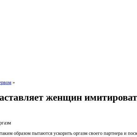
ервом
»
заставляет женщин имитироват
ргазм
аким образом пытаются ускорить оргазм своего партнера и поско