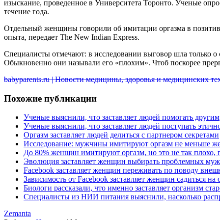
изыскание, проведенное в Университета Торонто. Ученые опр
течение года.
Отдельный женщины говорили об имитации оргазма в позитивно
опыта, передает The New Indian Express.
Специалисты отмечают: в исследовании выговор шла только о 
Обыкновенно они называли его «плохим». Чтоб поскорее прер
babyparents.ru | Новости медицины, здоровья и медицинских т
Похожие публикации
Ученые выяснили, что заставляет людей помогать другим
Ученые выяснили, что заставляет людей поступать этичн
Оргазм заставляет людей делиться с партнером секретами
Исследование: мужчины имитируют оргазм не меньше 
До 80% женщин имитируют оргазм, но это не так плохо, 
Эволюция заставляет женщин выбирать проблемных му
Facebook заставляет женщин переживать по поводу внеш
Зависимость от Facebook заставляет женщин садиться на
Биологи рассказали, что именно заставляет организм стар
Специалисты из НИИ питания выяснили, насколько расп
Zemanta