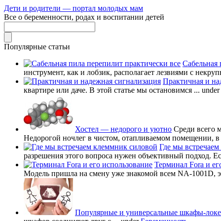
Дети и родители — портал молодых мам
Все о беременности, родах и воспитании детей
Популярные статьи
Сабельная 
инструмент, как и лобзик, располагает лезвиями с некруп
Практичная и на
квартире или даче. В этой статье мы остановимся ...
unde
Хостел — недорого и уютно
Среди всего 
Недорогой ночлег в чистом, отапливаемом помещении, в в
Где мы встречаем
разрешения этого вопроса нужен объективный подход. Есл
Терминал Fora и ег
Модель пришла на смену уже знакомой всем NA-1001D, это
Популярные и универсальные шкафы-лок