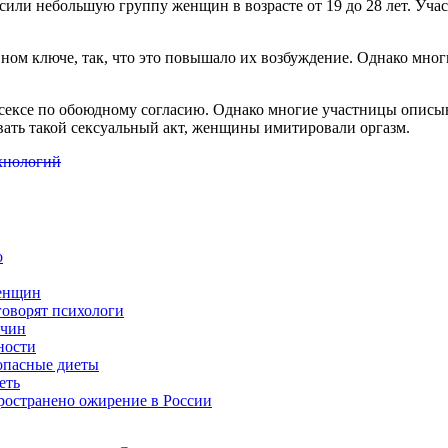
осили небольшую
группу женщин в возрасте от 19 до 28 лет. У
м ключе, так, что это повышало их возбуждение. Однако многи
сексе по обоюдному согласию. Однако многие участницы описыв
вать такой сексуальный акт, женщины имитировали оргазм.
ехнологий
о
женщин
говорят психологи
жчин
ности
 опасные диеты
еть
ространено ожирение в России