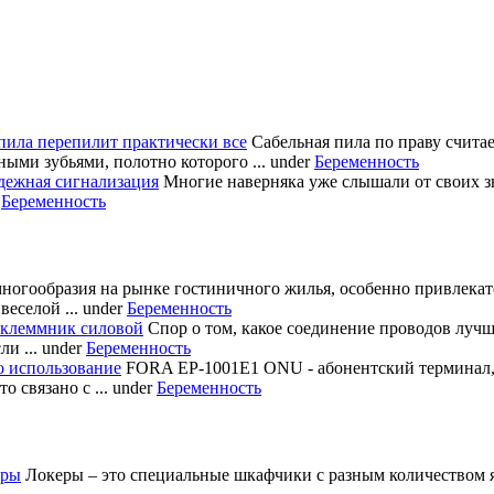
пила перепилит практически все
Сабельная пила по праву счита
ными зубьями, полотно которого ...
under
Беременность
дежная сигнализация
Многие наверняка уже слышали от своих з
r
Беременность
многообразия на рынке гостиничного жилья, особенно привлека
еселой ...
under
Беременность
 клеммник силовой
Спор о том, какое соединение проводов лучш
и ...
under
Беременность
о использование
FORA EP-1001E1 ONU - абонентский терминал
 связано с ...
under
Беременность
еры
Локеры – это специальные шкафчики с разным количеством яч