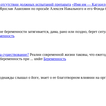
«Имя им — Кагоцел»
 Ярослав Ашихмин по просьбе Алексея Навального и его Фонда б
е беременности затягивается, дама, рано или поздно, берет си
менность
а существование?
Реалии современной жизни таковы, что ежег
беременность при ...
under
Беременность
однажды слышал о йоге, знает о ее благотворном влиянии на ор