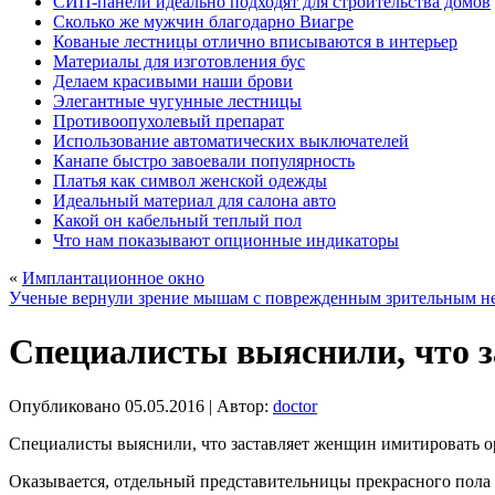
СИП-панели идеально подходят для строительства домов
Сколько же мужчин благодарно Виагре
Кованые лестницы отлично вписываются в интерьер
Материалы для изготовления бус
Делаем красивыми наши брови
Элегантные чугунные лестницы
Противоопухолевый препарат
Использование автоматических выключателей
Канапе быстро завоевали популярность
Платья как символ женской одежды
Идеальный материал для салона авто
Какой он кабельный теплый пол
Что нам показывают опционные индикаторы
«
Имплантационное окно
Ученые вернули зрение мышам с поврежденным зрительным н
Специалисты выяснили, что 
Опубликовано
05.05.2016
|
Автор:
doctor
Специалисты выяснили, что заставляет женщин имитировать о
Оказывается, отдельный представительницы прекрасного пола т