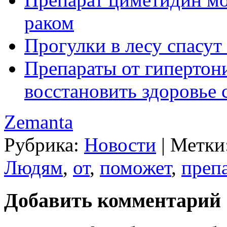
раком
Прогулки в лесу спасут
Препараты от гипертон
восстановить здоровье 
Zemanta
Рубрика:
Новости
|
Метки
Людям
,
от
,
поможет
,
преп
Добавить комментарий