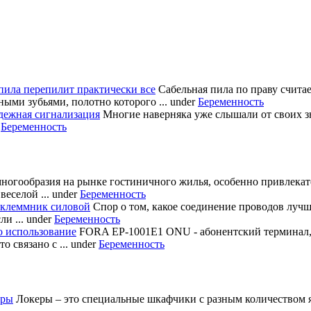
пила перепилит практически все
Сабельная пила по праву счита
ными зубьями, полотно которого ...
under
Беременность
дежная сигнализация
Многие наверняка уже слышали от своих з
r
Беременность
многообразия на рынке гостиничного жилья, особенно привлека
еселой ...
under
Беременность
 клеммник силовой
Спор о том, какое соединение проводов лучш
и ...
under
Беременность
о использование
FORA EP-1001E1 ONU - абонентский терминал
 связано с ...
under
Беременность
еры
Локеры – это специальные шкафчики с разным количеством яч