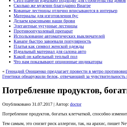
СИП-панели идеально подходят для строительства домов
Сколько же мужчин благодарно Виагре
Кованые лестницы отлично вписываются в интерьер
Материалы для изготовления бус
Делаем красивыми наши брови
Элегантные чугунные лестницы
Противоопухолевый препарат
Использование автоматических выключателей
Канапе быстро завоевали популярность
Платья как символ женской одежды
Идеальный материал для салона авто
Какой он кабельный теплый пол
Что нам показывают опционные индикаторы
«
Геннадий Онищенко предлагает провести в метро противов
Генетики обнаружили белок, отвечающий за чувствительность
Потребление продуктов, бога
Опубликовано
31.07.2017
|
Автор:
doctor
Потребление продуктов, богатых клетчаткой, способно измен
Тем самым, это снизит риск аллергии, так, на арахис, пишет N