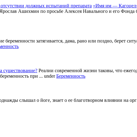
«Имя им — Кагоцел»
 Ярослав Ашихмин по просьбе Алексея Навального и его Фонда б
е беременности затягивается, дама, рано или поздно, берет си
менность
а существование?
Реалии современной жизни таковы, что ежег
беременность при ...
under
Беременность
однажды слышал о йоге, знает о ее благотворном влиянии на ор