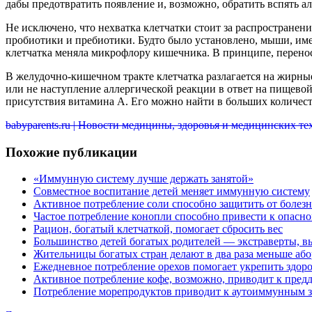
дабы предотвратить появление и, возможно, обратить
вспять а
Не исключено, что нехватка клетчатки стоит за распространени
пробиотики и пребиотики. Будто было установлено, мыши, име
клетчатка меняла микрофлору кишечника. В принципе, перенос
В желудочно-кишечном тракте клетчатка разлагается на жирны
или не наступление аллергической реакции в ответ на пищевой
присутствия витамина А. Его можно найти в больших количест
babyparents.ru | Новости медицины, здоровья и медицинских т
Похожие публикации
«Иммунную систему лучше держать занятой»
Совместное воспитание детей меняет иммунную систему
Активное потребление соли способно защитить от болез
Частое потребление конопли способно привести к опасн
Рацион, богатый клетчаткой, помогает сбросить вес
Большинство детей богатых родителей — экстраверты, в
Жительницы богатых стран делают в два раза меньше або
Ежедневное потребление орехов помогает укрепить здор
Активное потребление кофе, возможно, приводит к пред
Потребление морепродуктов приводит к аутоиммунным 