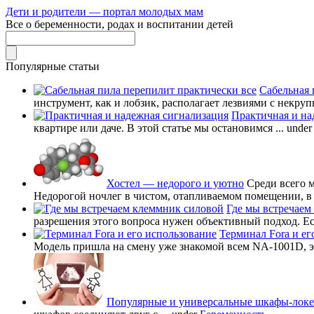
Дети и родители — портал молодых мам
Все о беременности, родах и воспитании детей
Популярные статьи
Сабельная 
инструмент, как и лобзик, располагает лезвиями с некруп
Практичная и на
квартире или даче. В этой статье мы остановимся ...
unde
Хостел — недорого и уютно
Среди всего 
Недорогой ночлег в чистом, отапливаемом помещении, в в
Где мы встречаем
разрешения этого вопроса нужен объективный подход. Есл
Терминал Fora и ег
Модель пришла на смену уже знакомой всем NA-1001D, это
Популярные и универсальные шкафы-лок