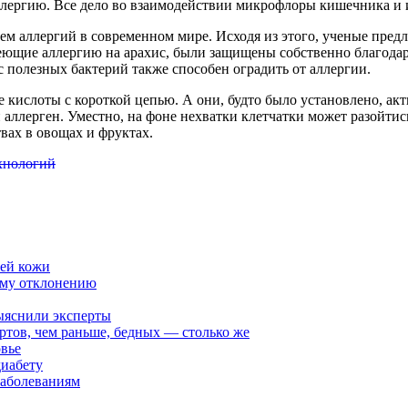
ллергию. Все дело во взаимодействии микрофлоры кишечника и
ем аллергий в современном мире. Исходя из этого, ученые предл
ющие аллергию на арахис, были защищены собственно благодаря
 полезных бактерий также способен оградить от аллергии.
е кислоты с короткой цепью. А они, будто было установлено, 
 аллерген. Уместно, на фоне нехватки клетчатки может разойтис
вах в овощах и фруктах.
ехнологий
ней кожи
ому отклонению
ыяснили эксперты
ртов, чем раньше, бедных — столько же
овье
диабету
заболеваниям