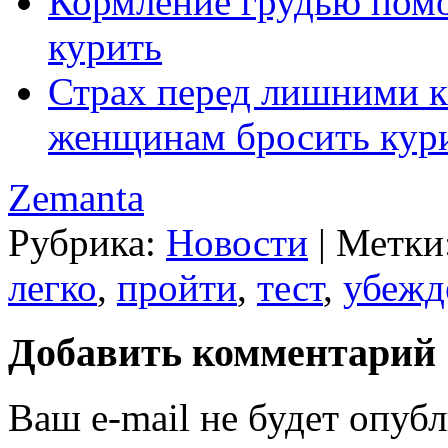
Кормление грудью пом
курить
Страх перед лишними к
женщинам бросить кур
Zemanta
Рубрика:
Новости
|
Метки
легко
,
пройти
,
тест
,
убежд
Добавить комментарий
Ваш e-mail не будет опубл