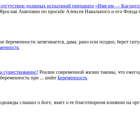
«Имя им — Кагоцел»
 Ярослав Ашихмин по просьбе Алексея Навального и его Фонда б
е беременности затягивается, дама, рано или поздно, берет си
менность
а существование?
Реалии современной жизни таковы, что ежег
беременность при ...
under
Беременность
однажды слышал о йоге, знает о ее благотворном влиянии на ор