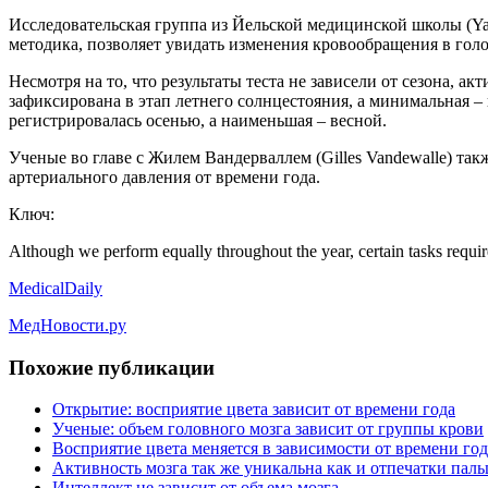
Исследовательская группа из Йельской медицинской школы (Ya
методика, позволяет увидать изменения кровообращения в голо
Несмотря на то, что результаты теста не зависели от сезона, 
зафиксирована в этап летнего солнцестояния, а минимальная –
регистрировалась осенью, а наименьшая – весной.
Ученые во главе с Жилем Вандерваллем (Gilles Vandewalle) та
артериального давления от времени года.
Ключ:
Although we perform equally throughout the year, certain tasks require
MedicalDaily
МедНовости.ру
Похожие публикации
Открытие: восприятие цвета зависит от времени года
Ученые: объем головного мозга зависит от группы крови
Восприятие цвета меняется в зависимости от времени год
Активность мозга так же уникальна как и отпечатки паль
Интеллект не зависит от объема мозга