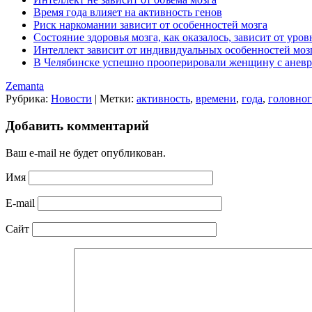
Время года влияет на активность генов
Риск наркомании зависит от особенностей мозга
Состояние здоровья мозга, как оказалось, зависит от уров
Интеллект зависит от индивидуальных особенностей моз
В Челябинске успешно прооперировали женщину с аневр
Zemanta
Рубрика:
Новости
|
Метки:
активность
,
времени
,
года
,
головно
Добавить комментарий
Ваш e-mail не будет опубликован.
Имя
E-mail
Сайт