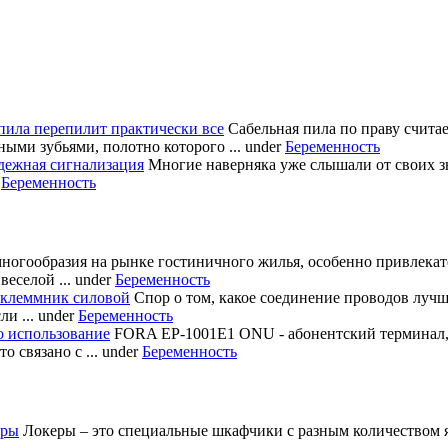
пила перепилит практически все
Сабельная пила по праву счита
ными зубьями, полотно которого ...
under
Беременность
дежная сигнализация
Многие наверняка уже слышали от своих з
r
Беременность
многообразия на рынке гостиничного жилья, особенно привлека
еселой ...
under
Беременность
 клеммник силовой
Спор о том, какое соединение проводов лучш
и ...
under
Беременность
о использование
FORA EP-1001E1 ONU - абонентский терминал
 связано с ...
under
Беременность
еры
Локеры – это специальные шкафчики с разным количеством яч