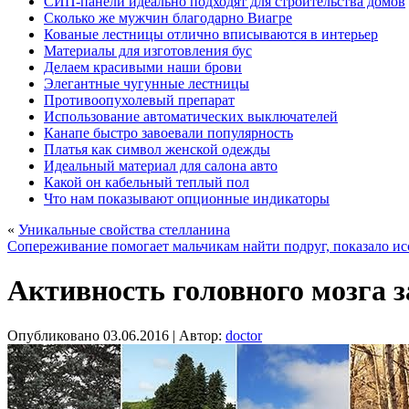
СИП-панели идеально подходят для строительства домов
Сколько же мужчин благодарно Виагре
Кованые лестницы отлично вписываются в интерьер
Материалы для изготовления бус
Делаем красивыми наши брови
Элегантные чугунные лестницы
Противоопухолевый препарат
Использование автоматических выключателей
Канапе быстро завоевали популярность
Платья как символ женской одежды
Идеальный материал для салона авто
Какой он кабельный теплый пол
Что нам показывают опционные индикаторы
«
Уникальные свойства стелланина
Сопереживание помогает мальчикам найти подруг, показало и
Активность головного мозга з
Опубликовано
03.06.2016
|
Автор:
doctor