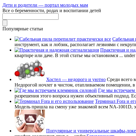
Дети и родители — портал молодых мам
Все о беременности, родах и воспитании детей
Популярные статьи
Сабельная 
инструмент, как и лобзик, располагает лезвиями с некруп
Практичная и на
квартире или даче. В этой статье мы остановимся ...
unde
Хостел — недорого и уютно
Среди всего 
Недорогой ночлег в чистом, отапливаемом помещении, в в
Где мы встречаем
разрешения этого вопроса нужен объективный подход. Есл
Терминал Fora и ег
Модель пришла на смену уже знакомой всем NA-1001D, это
Популярные и универсальные шкафы-лок