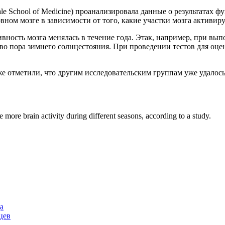
le School of Medicine) проанализировала данные о результатах
вном мозге в зависимости от того, какие участки мозга активи
активность мозга менялась в течение года. Этак, например, при в
 во пора зимнего солнцестояния. При проведении тестов для оц
кже отметили, что другим исследовательским группам уже удалос
 more brain activity during different seasons, according to a study.
а
цев