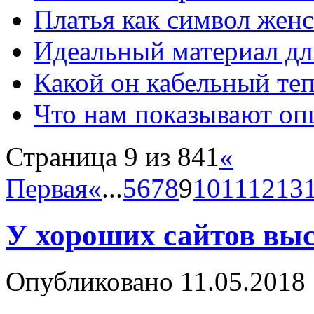
Платья как символ жен
Идеальный материал для
Какой он кабельный те
Что нам показывают о
Страница 9 из 841
«
Первая
«
...
5
6
7
8
9
10
11
12
13
У хороших сайтов вы
Опубликовано
11.05.2018