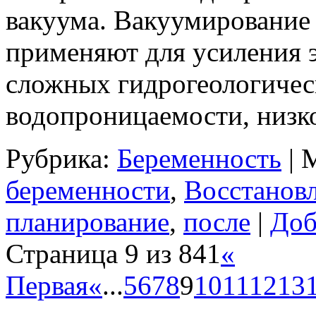
вакуума. Вакуумирование
применяют для усиления 
сложных гидрогеологичес
водопроницаемости, низ
Рубрика:
Беременность
|
М
беременности
,
Восстанов
планирование
,
после
|
Доб
Страница 9 из 841
«
Первая
«
...
5
6
7
8
9
10
11
12
13