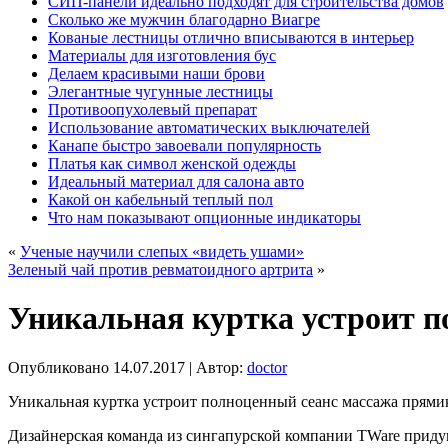
СИП-панели идеально подходят для строительства домов
Сколько же мужчин благодарно Виагре
Кованые лестницы отлично вписываются в интерьер
Материалы для изготовления бус
Делаем красивыми наши брови
Элегантные чугунные лестницы
Противоопухолевый препарат
Использование автоматических выключателей
Канапе быстро завоевали популярность
Платья как символ женской одежды
Идеальный материал для салона авто
Какой он кабельный теплый пол
Что нам показывают опционные индикаторы
«
Ученые научили слепых «видеть ушами»
Зеленый чай против ревматоидного артрита
»
Уникальная куртка устроит п
Опубликовано
14.07.2017
|
Автор:
doctor
Уникальная куртка устроит полноценный сеанс массажа прям
Дизайнерская команда из сингапурской компании TWare придума