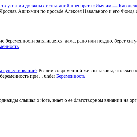
«Имя им — Кагоцел»
 Ярослав Ашихмин по просьбе Алексея Навального и его Фонда б
е беременности затягивается, дама, рано или поздно, берет си
менность
а существование?
Реалии современной жизни таковы, что ежег
беременность при ...
under
Беременность
однажды слышал о йоге, знает о ее благотворном влиянии на ор