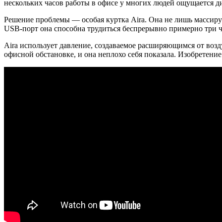
нескольких часов работы в офисе у многих людей ощущается
ди
Решение проблемы — особая куртка Aira. Она не лишь массируе
USB-порт она способна трудиться беспрерывно примерно три ч
Aira использует давление, создаваемое расширяющимся от возд
офисной обстановке, и она неплохо себя показала. Изобретен