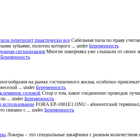
пила перепилит практически все
Сабельная пила по праву счита
ными зубьями, полотно которого ...
under
Беременность
дежная сигнализация
Многие наверняка уже слышали от своих з
r
Беременность
многообразия на рынке гостиничного жилья, особенно привлека
еселой ...
under
Беременность
 клеммник силовой
Спор о том, какое соединение проводов лучш
и ...
under
Беременность
о использование
FORA EP-1001E1 ONU - абонентский терминал
 связано с ...
under
Беременность
еры
Локеры – это специальные шкафчики с разным количеством яч