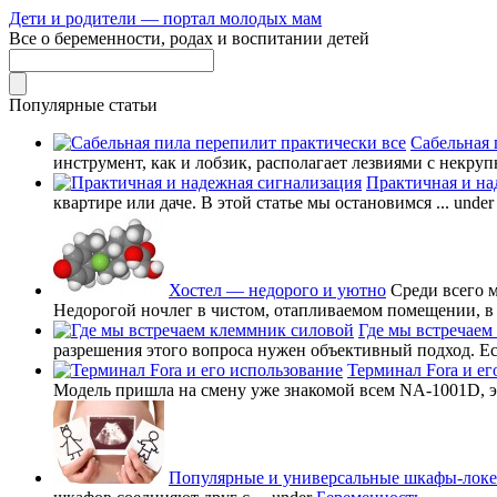
Дети и родители — портал молодых мам
Все о беременности, родах и воспитании детей
Популярные статьи
Сабельная 
инструмент, как и лобзик, располагает лезвиями с некруп
Практичная и на
квартире или даче. В этой статье мы остановимся ...
unde
Хостел — недорого и уютно
Среди всего 
Недорогой ночлег в чистом, отапливаемом помещении, в в
Где мы встречаем
разрешения этого вопроса нужен объективный подход. Есл
Терминал Fora и ег
Модель пришла на смену уже знакомой всем NA-1001D, это
Популярные и универсальные шкафы-лок