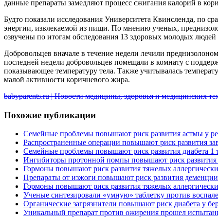
данные препараты замедляют процесс сжигания калорий в кор
Будто показали исследования Университета Квинсленда, по ср
энергии, извлекаемой из пищи. По мнению ученых, преднизоло
озвучены по итогам обследования 13 здоровых молодых людей 
Добровольцев вначале в течение недели лечили преднизолоном 
последней недели добровольцев помещали в комнату с поддер
показывающее температуру тела. Также учитывалась температура
малой активности коричневого жира.
babyparents.ru | Новости медицины, здоровья и медицинских т
Похожие публикации
Семейные проблемы повышают риск развития астмы у ре
Распространенные операции повышают риск развития за
Семейные проблемы повышают риск развития диабета 1 т
Ингибиторы протонной помпы повышают риск развития 
Гормоны повышают риск развития тяжелых аллергическ
Препараты от изжоги повышают риск развития деменции
Гормоны повышают риск развития тяжелых аллергическ
Ученые синтезировали «умную» таблетку против воспал
Органические загрязнители повышают риск диабета у б
Уникальный препарат против ожирения прошел испытан