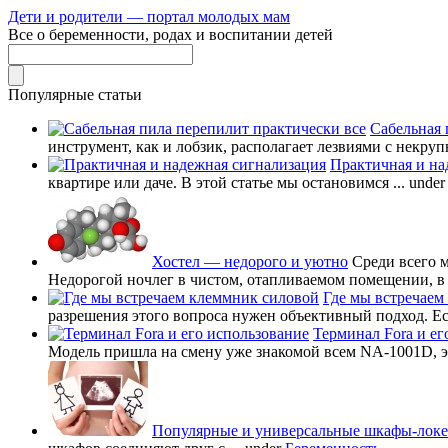
Дети и родители — портал молодых мам
Все о беременности, родах и воспитании детей
Популярные статьи
Сабельная 
инструмент, как и лобзик, располагает лезвиями с некруп
Практичная и на
квартире или даче. В этой статье мы остановимся ...
unde
Хостел — недорого и уютно
Среди всего 
Недорогой ночлег в чистом, отапливаемом помещении, в в
Где мы встречаем
разрешения этого вопроса нужен объективный подход. Есл
Терминал Fora и ег
Модель пришла на смену уже знакомой всем NA-1001D, это
Популярные и универсальные шкафы-лок