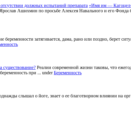
«Имя им — Кагоцел»
 Ярослав Ашихмин по просьбе Алексея Навального и его Фонда б
е беременности затягивается, дама, рано или поздно, берет си
менность
а существование?
Реалии современной жизни таковы, что ежег
беременность при ...
under
Беременность
однажды слышал о йоге, знает о ее благотворном влиянии на ор