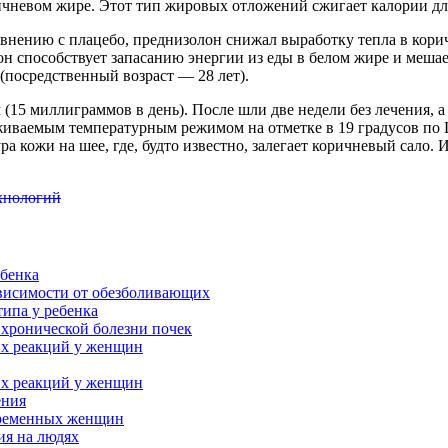
ичневом
жире. Этот тип жировых отложений сжигает калории для
авнению с плацебо, преднизолон снижал выработку тепла в кор
н способствует запасанию энергии из еды в белом жире и меша
(посредственный возраст — 28 лет).
(15 миллиграммов в день). После шли две недели без лечения, а
живаемым температурным режимом на отметке в 19 градусов по 
 кожи на шее, где, будто известно, залегает коричневый сало. И
ехнологий
бенка
висимости от обезболивающих
ипа у ребенка
хронической болезни почек
их реакций у женщин
их реакций у женщин
ения
еременных женщин
ия на людях