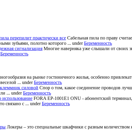
пила перепилит практически все
Сабельная пила по праву счита
ными зубьями, полотно которого ...
under
Беременность
дежная сигнализация
Многие наверняка уже слышали от своих з
r
Беременность
многообразия на рынке гостиничного жилья, особенно привлека
еселой ...
under
Беременность
 клеммник силовой
Спор о том, какое соединение проводов лучш
и ...
under
Беременность
о использование
FORA EP-1001E1 ONU - абонентский терминал
 связано с ...
under
Беременность
еры
Локеры – это специальные шкафчики с разным количеством яч