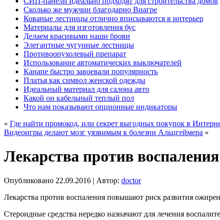
СИП-панели идеально подходят для строительства домов
Сколько же мужчин благодарно Виагре
Кованые лестницы отлично вписываются в интерьер
Материалы для изготовления бус
Делаем красивыми наши брови
Элегантные чугунные лестницы
Противоопухолевый препарат
Использование автоматических выключателей
Канапе быстро завоевали популярность
Платья как символ женской одежды
Идеальный материал для салона авто
Какой он кабельный теплый пол
Что нам показывают опционные индикаторы
«
Где найти промокод, или секрет выгодных покупок в Интерн
Видеоигры делают мозг уязвимым к болезни Альцгеймера
»
Лекарства против воспалени
Опубликовано
22.09.2016
|
Автор:
doctor
Лекарства против воспаления повышают риск развития ожире
Стероидные средства нередко назначают для лечения воспалите