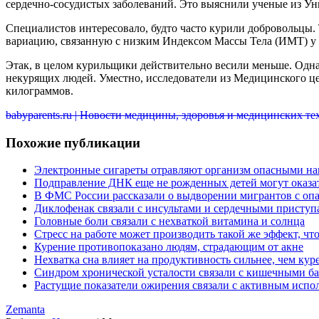
сердечно-сосудистых заболеваний. Это выяснили ученые из Ун
Специалистов интересовало, будто часто курили добровольцы.
вариацию, связанную с низким Индексом Массы Тела (ИМТ) у за
Этак, в целом курильщики действительно весили меньше. Одна
некурящих людей. Уместно, исследователи из Медицинского ц
килограммов.
babyparents.ru | Новости медицины, здоровья и медицинских т
Похожие публикации
Электронные сигареты отравляют организм опасными н
Подправление ДНК еще не рожденных детей могут оказа
В ФМС России рассказали о выдворении мигрантов с оп
Диклофенак связали с инсультами и сердечными приступ
Головные боли связали с нехваткой витамина и солнца
Стресс на работе может производить такой же эффект, чт
Курение противопоказано людям, страдающим от акне
Нехватка сна влияет на продуктивность сильнее, чем кур
Синдром хронической усталости связали с кишечными б
Растущие показатели ожирения связали с активным испо
Zemanta