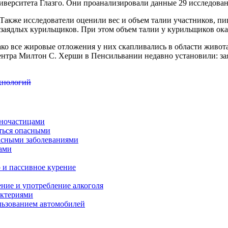
иверситета Глазго. Они
проанализировали данные 29 исследовани
 Также исследователи оценили вес и объем талии участников, п
ядлых курильщиков. При этом объем талии у курильщиков оказал
ко все жировые отложения у них скапливались в области живота
ентра Милтон С. Херши в Пенсильвании недавно установили: за
ехнологий
аночастицами
ться опасными
асными заболеваниями
ами
о и пассивное курение
ение и употребление алкоголя
актериями
льзованием автомобилей