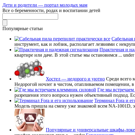
Дети и родители — портал молодых мам
Все о беременности, родах и воспитании детей
Популярные статьи
Сабельная 
инструмент, как и лобзик, располагает лезвиями с некруп
Практичная и на
квартире или даче. В этой статье мы остановимся ...
unde
Хостел — недорого и уютно
Среди всего 
Недорогой ночлег в чистом, отапливаемом помещении, в в
Где мы встречаем
разрешения этого вопроса нужен объективный подход. Есл
Терминал Fora и ег
Модель пришла на смену уже знакомой всем NA-1001D, это
Популярные и универсальные шкафы-лок