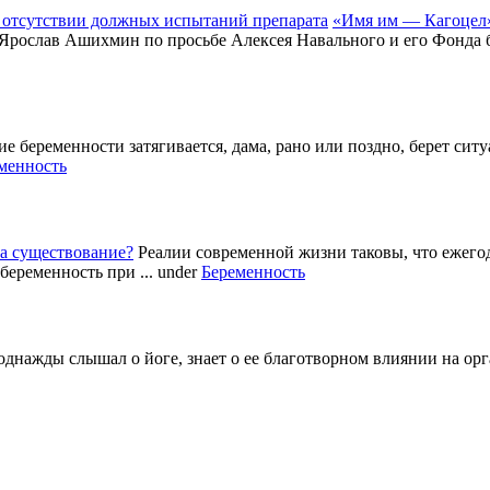
«Имя им — Кагоцел»
 Ярослав Ашихмин по просьбе Алексея Навального и его Фонда б
е беременности затягивается, дама, рано или поздно, берет си
менность
а существование?
Реалии современной жизни таковы, что ежег
беременность при ...
under
Беременность
однажды слышал о йоге, знает о ее благотворном влиянии на ор