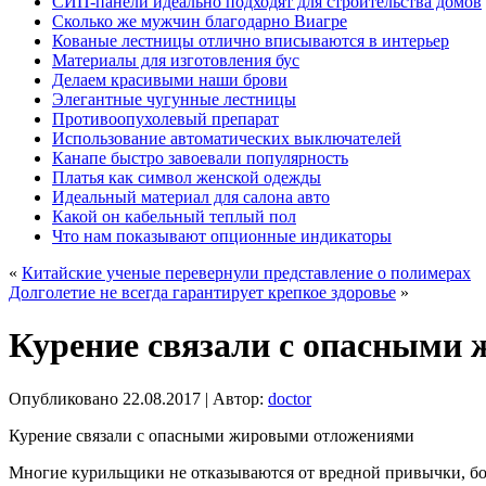
СИП-панели идеально подходят для строительства домов
Сколько же мужчин благодарно Виагре
Кованые лестницы отлично вписываются в интерьер
Материалы для изготовления бус
Делаем красивыми наши брови
Элегантные чугунные лестницы
Противоопухолевый препарат
Использование автоматических выключателей
Канапе быстро завоевали популярность
Платья как символ женской одежды
Идеальный материал для салона авто
Какой он кабельный теплый пол
Что нам показывают опционные индикаторы
«
Китайские ученые перевернули представление о полимерах
Долголетие не всегда гарантирует крепкое здоровье
»
Курение связали с опасными
Опубликовано
22.08.2017
|
Автор:
doctor
Курение связали с опасными жировыми отложениями
Многие курильщики не отказываются от вредной привычки, боя