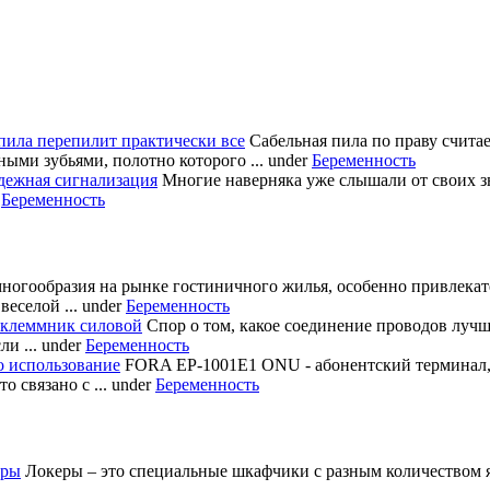
пила перепилит практически все
Сабельная пила по праву счита
ными зубьями, полотно которого ...
under
Беременность
дежная сигнализация
Многие наверняка уже слышали от своих з
r
Беременность
многообразия на рынке гостиничного жилья, особенно привлека
еселой ...
under
Беременность
 клеммник силовой
Спор о том, какое соединение проводов лучш
и ...
under
Беременность
о использование
FORA EP-1001E1 ONU - абонентский терминал
 связано с ...
under
Беременность
еры
Локеры – это специальные шкафчики с разным количеством яч