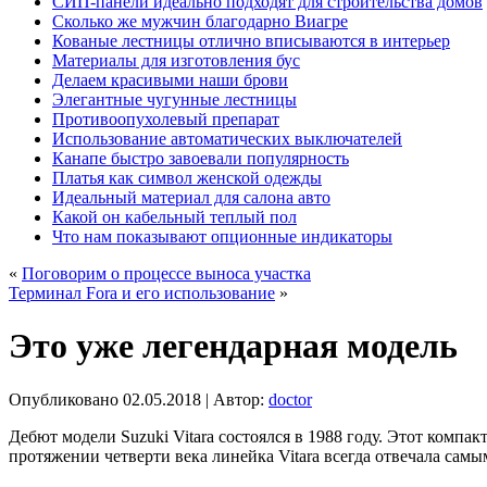
СИП-панели идеально подходят для строительства домов
Сколько же мужчин благодарно Виагре
Кованые лестницы отлично вписываются в интерьер
Материалы для изготовления бус
Делаем красивыми наши брови
Элегантные чугунные лестницы
Противоопухолевый препарат
Использование автоматических выключателей
Канапе быстро завоевали популярность
Платья как символ женской одежды
Идеальный материал для салона авто
Какой он кабельный теплый пол
Что нам показывают опционные индикаторы
«
Поговорим о процессе выноса участка
Терминал Fora и его использование
»
Это уже легендарная модель
Опубликовано
02.05.2018
|
Автор:
doctor
Дебют модели Suzuki Vitara состоялся в 1988 году. Этот ком
протяжении четверти века линейка Vitara всегда отвечала са