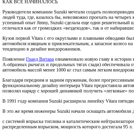
КАК ВСЕ НАЧИНАЛОСЬ
Руководители
компании Suzuki мечтали создать полноприводны
людей туда, где, казалось бы, невозможно проехать на четырех 
успешный опыт Jimny, Suzuki сделала еще один решительный ш
отличался как от громоздких «вездеходов», так и от набиравш
Кузов первой Vitara с его округлыми и плавными обводами бы
автомобиля изящным и привлекательным, а запасное колесо на
тенденцию в дизайне внедорожников.
Появление
Гранд Витара
ознаменовало новую главу в истории 
А-образных рычагах и продольных тягах сзади) обеспечивала 
автомобиль массой менее 1000 кг стал самым легким внедорож
Благодаря передним и задним пружинам, более прогрессивным
функциональному дизайну интерьера Vitara предоставила авт
позволял наряду с хорошей динамикой получить «легковые» пок
В 1991 году компания Suzuki расширила линейку Vitara пятидв
В это же время инженеры Suzuki начали оснащать автомобили д
с системой впрыска топлива и каталитическим нейтрализаторо
распределенным впрыском, мощность которого достигала 95 л. 