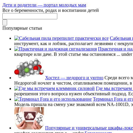
Дети и родители — портал молодых мам
Все о беременности, родах и воспитании детей
Популярные статьи
Сабельная 
инструмент, как и лобзик, располагает лезвиями с некруп
Практичная и на
квартире или даче. В этой статье мы остановимся ...
unde
Хостел — недорого и уютно
Среди всего 
Недорогой ночлег в чистом, отапливаемом помещении, в в
Где мы встречаем
разрешения этого вопроса нужен объективный подход. Есл
Терминал Fora и ег
Модель пришла на смену уже знакомой всем NA-1001D, это
Популярные и универсальные шкафы-лок