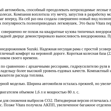
й автомобиль, способный преодолевать непроходимые лесные про
колесах. Компания воплотила эту мечту, запустив в разработку мо
аг вперед. На сей раз она создала совершенно новый вид полн
их популярность полноприводных легковушек. Это была Vitara пе
л совершенно не похож на квадратные кузова типичных внедорож
 задней дверце демонстрировало выносливость внедорожника. Пр
внедорожников Suzuki. Надежная несущая рама с простой усовер
отличный комфорт на неровной дороге. Короткая колесная база 
ником своего времени.
 по сравнению с архаичными рессорами, гидроусилителю руля в
овладельцу более высокий уровень ездовых качеств. Компактн
азатели расхода топлива.
ерной моделью. Ширина автомобиля осталась прежней, но увеличи
вигателем объемом 1,6 л и мощностью 80 л. с.
м для снижения выбросов CO2. Пятидверная версия отличалась 
с. Позже Vitara получила АКПП, увеличенное багажное отделени