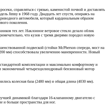
секи, справляться с грязью, каменистой почвой и доставлять
дель Jimny в 1968 году. Двадцать лет спустя, опираясь на
оприводного автомобиля, который кардинальным образом
рвого поколения.
ников тех лет. Наклонное ветровое стекло делало облик
имeчательно, что кузов с тремя дверями породил новую
шенствованной подвеской (стойки McPherson спереди, мост на
(2200 мм) способствовала увеличению маневренности. Новый
 стандартной комплектации и максимально комфортному и
ый и экономичный четырехцилиндровый бензиновый мотор
лись колесная база (2480 мм) и общая длина (4030 мм).
лучшей динамикой благодаря 16-клапанному двигателю с
е и больше пространства для ног.