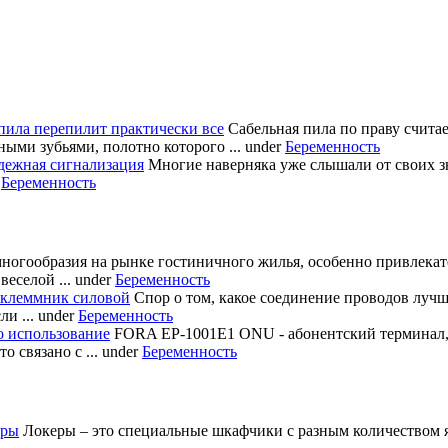
пила перепилит практически все
Сабельная пила по праву счита
ными зубьями, полотно которого ...
under
Беременность
дежная сигнализация
Многие наверняка уже слышали от своих з
r
Беременность
многообразия на рынке гостиничного жилья, особенно привлека
еселой ...
under
Беременность
 клеммник силовой
Спор о том, какое соединение проводов лучш
и ...
under
Беременность
о использование
FORA EP-1001E1 ONU - абонентский терминал
 связано с ...
under
Беременность
еры
Локеры – это специальные шкафчики с разным количеством яч