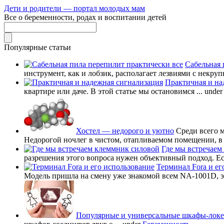
Дети и родители — портал молодых мам
Все о беременности, родах и воспитании детей
Популярные статьи
Сабельная 
инструмент, как и лобзик, располагает лезвиями с некруп
Практичная и на
квартире или даче. В этой статье мы остановимся ...
unde
Хостел — недорого и уютно
Среди всего 
Недорогой ночлег в чистом, отапливаемом помещении, в в
Где мы встречаем
разрешения этого вопроса нужен объективный подход. Есл
Терминал Fora и ег
Модель пришла на смену уже знакомой всем NA-1001D, это
Популярные и универсальные шкафы-лок