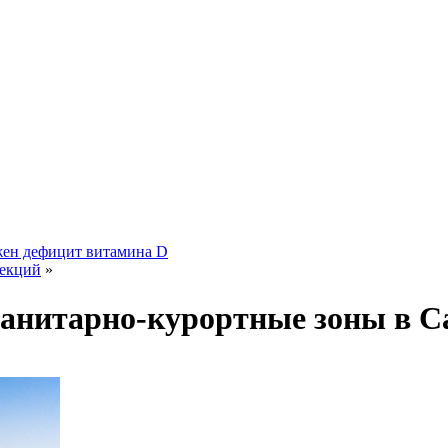
жен дефицит витамина D
фекций
»
санитарно-курортные зоны в С