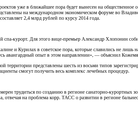
роектов уже в ближайшее пора будет вынесен на общественное о
дставлены на международном экономическом форуме во Владивост
оставляет 2,4 млрд рублей по курсу 2014 года.
 спа-курорт. Для этого вице-премьер Александр Хлопонин соби
алине и Курилах в советское пора, которые славились не лишь 
есь авангардный опыт в этом направлении», — объяснил Кожемя
шой территории представлены шесть из восьми типов зарегистр
пациенты смогут получить весь комплекс лечебных процедур.
мерен трудиться по созданию в регионе санаторно-курортных зо
, отвечая на проблема корр. ТАСС о развитии в регионе бальне