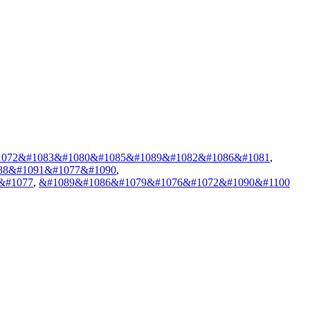
1072&#1083&#1080&#1085&#1089&#1082&#1086&#1081
,
88&#1091&#1077&#1090
,
&#1077
,
&#1089&#1086&#1079&#1076&#1072&#1090&#1100