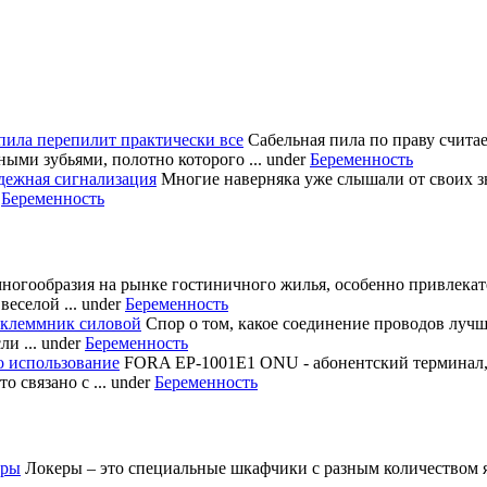
пила перепилит практически все
Сабельная пила по праву счита
ными зубьями, полотно которого ...
under
Беременность
дежная сигнализация
Многие наверняка уже слышали от своих з
r
Беременность
многообразия на рынке гостиничного жилья, особенно привлека
еселой ...
under
Беременность
 клеммник силовой
Спор о том, какое соединение проводов лучш
и ...
under
Беременность
о использование
FORA EP-1001E1 ONU - абонентский терминал
 связано с ...
under
Беременность
еры
Локеры – это специальные шкафчики с разным количеством яч