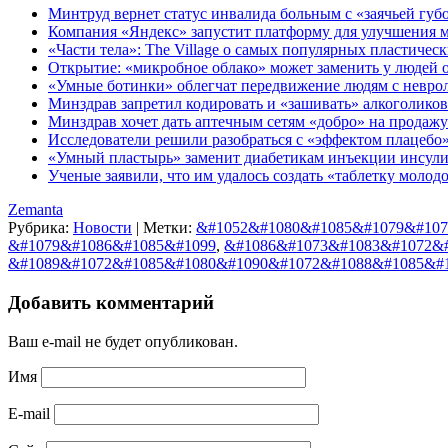
Минтруд вернет статус инвалида больным с «заячьей губ
Компания «Яндекс» запустит платформу для улучшения 
«Части тела»: The Village о самых популярных пластичес
Открытие: «микробное облако» может заменить у людей 
«Умные ботинки» облегчат передвижение людям с невро
Минздрав запретил кодировать и «зашивать» алкоголиков
Минздрав хочет дать аптечным сетям «добро» на продажу
Исследователи решили разобраться с «эффектом плацебо
«Умный пластырь» заменит диабетикам инъекции инсул
Ученые заявили, что им удалось создать «таблетку молод
Zemanta
Рубрика:
Новости
|
Метки:
&#1052&#1080&#1085&#1079&#107
&#1079&#1086&#1085&#1099
,
&#1086&#1073&#1083&#1072&
&#1089&#1072&#1085&#1080&#1090&#1072&#1088&#1085&#
Добавить комментарий
Ваш e-mail не будет опубликован.
Имя
E-mail