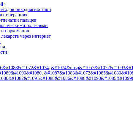
ой»
методов онкодиагностики
ких операциях
отпечатки пальцев
логическими болезнями
 и наркоманов
 лекарств через интернет
»
ина
ости»
6&#1088&#1072&#1074
,
&#1074&nbsp&#1057&#1072&#1093&#
#1089&#1090&#1080
,
&#1087&#1083&#1072&#1085&#1080&#10
1086&#1082&#1091&#1088&#1086&#1088&#1090&#1085&#1099