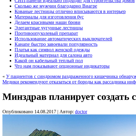
СИП-панели идеально подходят для строительства домов
Сколько же мужчин благодарно Виагре
Кованые лестницы отлично вписываются в интерьер
Материалы для изготовления бус
Делаем красивыми наши брови
Элегантные чугунные лестницы
Противоопухолевый препарат
Использование автоматических выключателей
Канапе быстро завоевали популярность
Платья как символ женской одежды
Идеальный материал для салона авто
Какой он кабельный теплый пол
Что нам показывают опционные индикаторы
«
У пациентов с синдромом раздраженного кишечника обнару
Медики рекомендуют отказаться от бороды как рассадника ин
Минздрав планирует создать 
Опубликовано
14.08.2017
|
Автор:
doctor