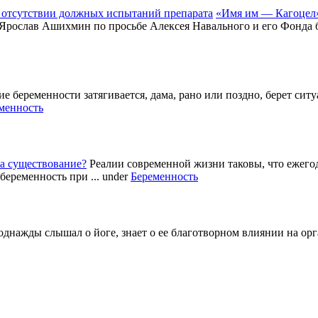
«Имя им — Кагоцел»
 Ярослав Ашихмин по просьбе Алексея Навального и его Фонда б
е беременности затягивается, дама, рано или поздно, берет си
менность
а существование?
Реалии современной жизни таковы, что ежег
беременность при ...
under
Беременность
однажды слышал о йоге, знает о ее благотворном влиянии на ор