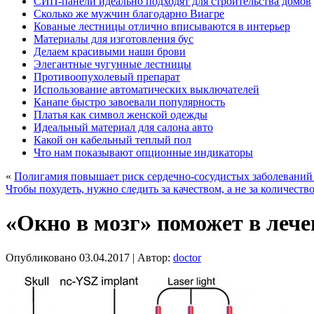
СИП-панели идеально подходят для строительства домов
Сколько же мужчин благодарно Виагре
Кованые лестницы отлично вписываются в интерьер
Материалы для изготовления бус
Делаем красивыми наши брови
Элегантные чугунные лестницы
Противоопухолевый препарат
Использование автоматических выключателей
Канапе быстро завоевали популярность
Платья как символ женской одежды
Идеальный материал для салона авто
Какой он кабельный теплый пол
Что нам показывают опционные индикаторы
«
Полигамия повышает риск сердечно-сосудистых заболеваний
Чтобы похудеть, нужно следить за качеством, а не за количест
«Окно в мозг» поможет в леч
Опубликовано
03.04.2017
|
Автор:
doctor