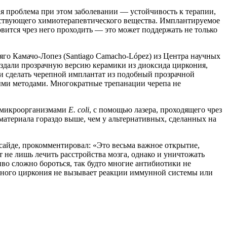
я проблема при этом заболевании — устойчивость к терапии,
ействующего химиотерапевтического вещества. Имплантируемое
овится чрез него проходить — это может поддержать не только
нтьяго Камачо-Лопез (Santiago Camacho-López) из Центра научных
) создали прозрачную версию керамики из диоксида циркония,
ли сделать черепной имплантат из подобный прозрачной
ыми методами. Многократные трепанации черепа не
е микроорганизмами
E. coli
, с помощью лазера, проходящего чрез
материала гораздо выше, чем у альтернативных, сделанных на
айде, прокомментировал: «Это весьма важное открытие,
 не лишь лечить расстройства мозга, однако и уничтожать
о сложно бороться, так будто многие антибиотики не
анного циркония не вызывает реакции иммунной системы или