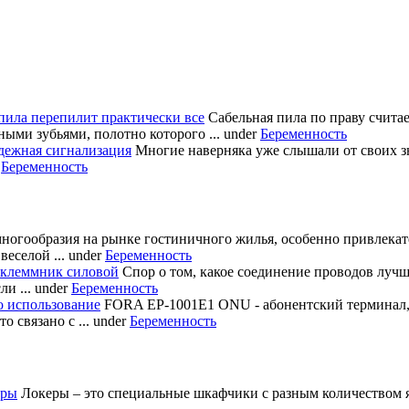
пила перепилит практически все
Сабельная пила по праву счита
ными зубьями, полотно которого ...
under
Беременность
дежная сигнализация
Многие наверняка уже слышали от своих з
r
Беременность
многообразия на рынке гостиничного жилья, особенно привлека
еселой ...
under
Беременность
 клеммник силовой
Спор о том, какое соединение проводов лучш
и ...
under
Беременность
о использование
FORA EP-1001E1 ONU - абонентский терминал
 связано с ...
under
Беременность
еры
Локеры – это специальные шкафчики с разным количеством яч