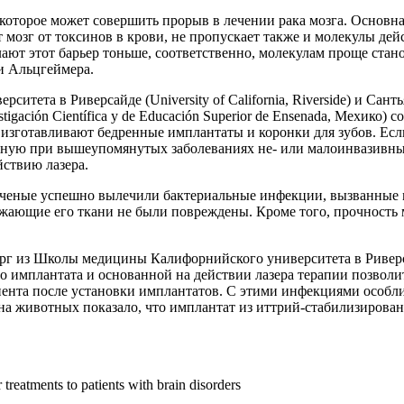
оторое может совершить прорыв в лечении рака мозга. Основна
т мозг от токсинов в крови, не пропускает также и молекулы д
лают этот барьер тоньше, соответственно, молекулам проще стан
ни Альцгеймера.
рситета в Риверсайде (University of California, Riverside) и Са
igación Científica y de Educación Superior de Ensenada, Мехико
 изготавливают бедренные имплантаты и коронки для зубов. Ес
занную при вышеупомянутых заболеваниях не- или малоинвазивн
йствию лазера.
 ученые успешно вылечили бактериальные инфекции, вызванны
ужающие его ткани не были повреждены. Кроме того, прочность 
ург из Школы медицины Калифорнийского университета в Риверс
о имплантата и основанной на действии лазера терапии позволит
нта после установки имплантатов. С этими инфекциями особлив
 на животных показало, что имплантат из иттрий-стабилизиров
r treatments to patients with brain disorders