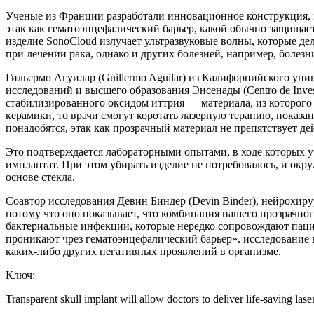
Ученые из Франции разработали инновационное конструкция, к
этак как гематоэнцефалический барьер, какой обычно защищае
изделие SonoCloud излучает ультразвуковые волны, которые де
при лечении рака, однако и других болезней, например, болез
Гильермо Агуилар (Guillermo Aguilar) из Калифорнийского униве
исследований и высшего образования Энсенады (Centro de Invest
стабилизированного оксидом иттрия — материала, из которого
керамики, то врачи смогут коротать лазерную терапию, пока
понадобятся, этак как прозрачный материал не препятствует де
Это подтверждается лабораторными опытами, в ходе которых
имплантат. При этом убирать изделие не потребовалось, и окр
основе стекла.
Соавтор исследования Девин Биндер (Devin Binder), нейрохир
потому что оно показывает, что комбинация нашего прозрачног
бактериальные инфекции, которые нередко сопровождают пацие
проникают чрез гематоэнцефалический барьер». исследование
каких-либо других негативных проявлений в организме.
Ключ:
Transparent skull implant will allow doctors to deliver life-saving lase