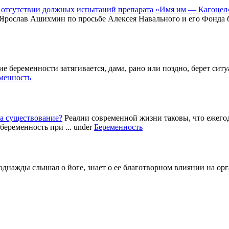
«Имя им — Кагоцел»
 Ярослав Ашихмин по просьбе Алексея Навального и его Фонда б
е беременности затягивается, дама, рано или поздно, берет си
менность
а существование?
Реалии современной жизни таковы, что ежег
беременность при ...
under
Беременность
однажды слышал о йоге, знает о ее благотворном влиянии на ор