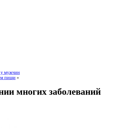
 у мужчин
вом пищи
»
ении многих заболеваний