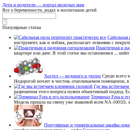
Дети и родители — портал молодых мам
Все о беременности, родах и воспитании детей
Популярные статьи
Сабельная 
инструмент, как и лобзик, располагает лезвиями с некруп
Практичная и на
квартире или даче. В этой статье мы остановимся ...
unde
Хостел — недорого и уютно
Среди всего 
Недорогой ночлег в чистом, отапливаемом помещении, в в
Где мы встречаем
разрешения этого вопроса нужен объективный подход. Есл
Терминал Fora и ег
Модель пришла на смену уже знакомой всем NA-1001D, это
Популярные и универсальные шкафы-лок