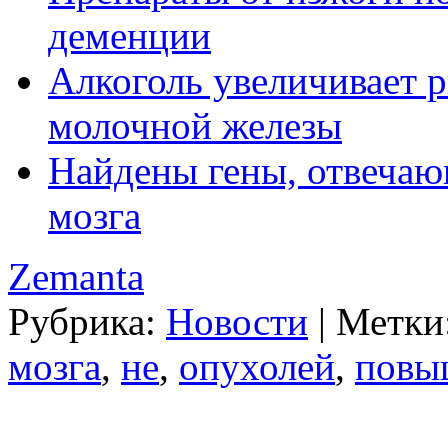
деменции
Алкоголь увеличивает р
молочной железы
Найдены гены, отвечаю
мозга
Zemanta
Рубрика:
Новости
|
Метки
мозга
,
не
,
опухолей
,
повы