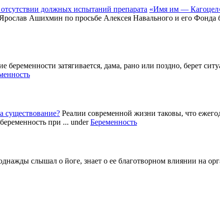
«Имя им — Кагоцел»
 Ярослав Ашихмин по просьбе Алексея Навального и его Фонда б
е беременности затягивается, дама, рано или поздно, берет си
менность
а существование?
Реалии современной жизни таковы, что ежег
беременность при ...
under
Беременность
однажды слышал о йоге, знает о ее благотворном влиянии на ор