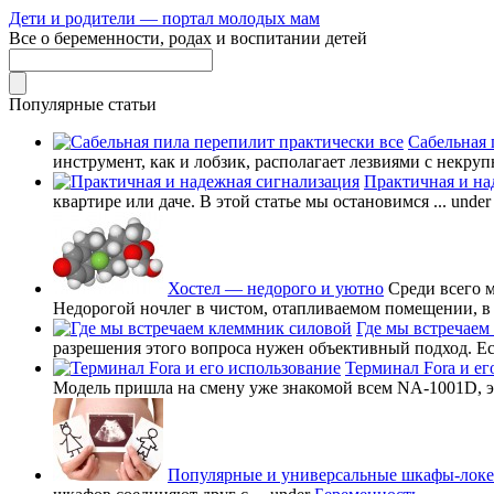
Дети и родители — портал молодых мам
Все о беременности, родах и воспитании детей
Популярные статьи
Сабельная 
инструмент, как и лобзик, располагает лезвиями с некруп
Практичная и на
квартире или даче. В этой статье мы остановимся ...
unde
Хостел — недорого и уютно
Среди всего 
Недорогой ночлег в чистом, отапливаемом помещении, в в
Где мы встречаем
разрешения этого вопроса нужен объективный подход. Есл
Терминал Fora и ег
Модель пришла на смену уже знакомой всем NA-1001D, это
Популярные и универсальные шкафы-лок