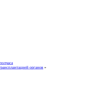
полчаса
трансплантацией органов
»