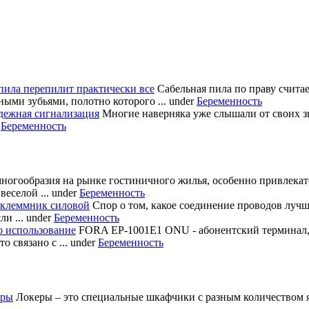
пила перепилит практически все
Сабельная пила по праву счита
ными зубьями, полотно которого ...
under
Беременность
дежная сигнализация
Многие наверняка уже слышали от своих з
r
Беременность
многообразия на рынке гостиничного жилья, особенно привлека
еселой ...
under
Беременность
 клеммник силовой
Спор о том, какое соединение проводов лучш
и ...
under
Беременность
о использование
FORA EP-1001E1 ONU - абонентский терминал
 связано с ...
under
Беременность
еры
Локеры – это специальные шкафчики с разным количеством яч