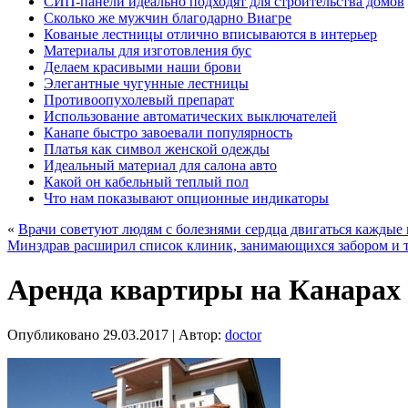
СИП-панели идеально подходят для строительства домов
Сколько же мужчин благодарно Виагре
Кованые лестницы отлично вписываются в интерьер
Материалы для изготовления бус
Делаем красивыми наши брови
Элегантные чугунные лестницы
Противоопухолевый препарат
Использование автоматических выключателей
Канапе быстро завоевали популярность
Платья как символ женской одежды
Идеальный материал для салона авто
Какой он кабельный теплый пол
Что нам показывают опционные индикаторы
«
Врачи советуют людям с болезнями сердца двигаться каждые 
Минздрав расширил список клиник, занимающихся забором и 
Аренда квартиры на Канарах
Опубликовано
29.03.2017
|
Автор:
doctor